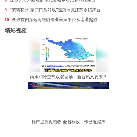
8
江苏为41万困难群体代缴城乡居民养老保险费
9
“茉莉花开·家门口赏好戏”巡演照亮江苏乡镇舞台
10
全球首例深远海智能渔业养殖平台从南通起航
精彩视频
雨水和冷空气双双登场！新台风又要来？
稳产提质促增收 全省秋收工作已近尾声