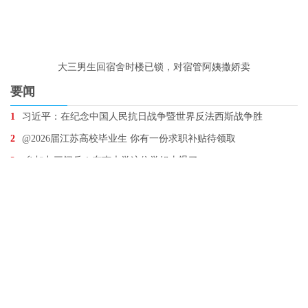
大三男生回宿舍时楼已锁，对宿管阿姨撒娇卖
要闻
1
习近平：在纪念中国人民抗日战争暨世界反法西斯战争胜
2
@2026届江苏高校毕业生 你有一份求职补贴待领取
3
参加九三阅兵！东南大学这位学姐太飒了
4
清明假期即将来临，4月4日江苏高速将迎车流最高峰
5
全国两会上，“苏超”为何这么火？
6
10年新增鸟类100余种！南京，与万千飞鸟为邻
7
江苏这样为青少年画“幸福曲线”
8
荣耀！江苏5位公安功模代表参加阅兵观礼，他们想说…
9
确保一江清水绵延后世、惠泽人民