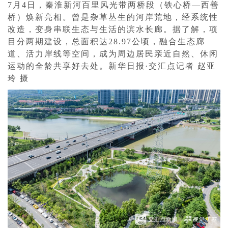
7月4日，秦淮新河百里风光带两桥段（铁心桥—西善
桥）焕新亮相。曾是杂草丛生的河岸荒地，经系统性
改造，变身串联生态与生活的滨水长廊。据了解，项
目分两期建设，总面积达28.97公顷，融合生态廊
道、活力岸线等空间，成为周边居民亲近自然、休闲
运动的全龄共享好去处。新华日报·交汇点记者 赵亚
玲 摄