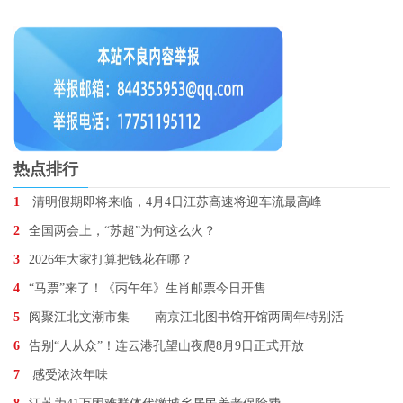
热点排行
1
清明假期即将来临，4月4日江苏高速将迎车流最高峰
2
全国两会上，“苏超”为何这么火？
3
2026年大家打算把钱花在哪？
4
“马票”来了！《丙午年》生肖邮票今日开售
5
阅聚江北文潮市集——南京江北图书馆开馆两周年特别活
6
告别“人从众”！连云港孔望山夜爬8月9日正式开放
7
感受浓浓年味