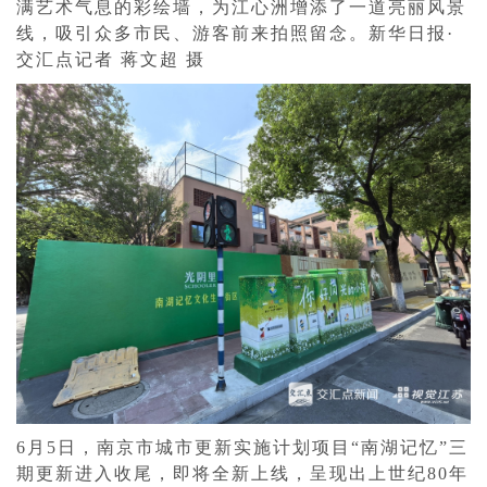
满艺术气息的彩绘墙，为江心洲增添了一道亮丽风景
线，吸引众多市民、游客前来拍照留念。新华日报·
交汇点记者 蒋文超 摄
6月5日，南京市城市更新实施计划项目“南湖记忆”三
期更新进入收尾，即将全新上线，呈现出上世纪80年