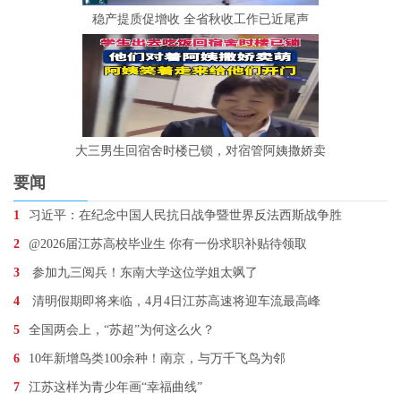
稳产提质促增收 全省秋收工作已近尾声
大三男生回宿舍时楼已锁，对宿管阿姨撒娇卖
要闻
1
习近平：在纪念中国人民抗日战争暨世界反法西斯战争胜
2
@2026届江苏高校毕业生 你有一份求职补贴待领取
3
参加九三阅兵！东南大学这位学姐太飒了
4
清明假期即将来临，4月4日江苏高速将迎车流最高峰
5
全国两会上，“苏超”为何这么火？
6
10年新增鸟类100余种！南京，与万千飞鸟为邻
7
江苏这样为青少年画“幸福曲线”