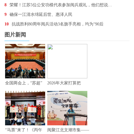
8
荣耀！江苏5位公安功模代表参加阅兵观礼，他们想说…
9
确保一江清水绵延后世、惠泽人民
10
抗战胜利80周年阅兵活动3名旗手亮相，均为“90后
图片新闻
全国两会上，“苏超”
2026年大家打算把
“马票”来了！《丙午
阅聚江北文潮市集——