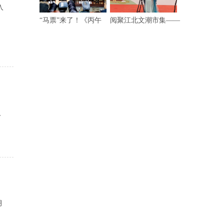
入
“马票”来了！《丙午
阅聚江北文潮市集——
人
月