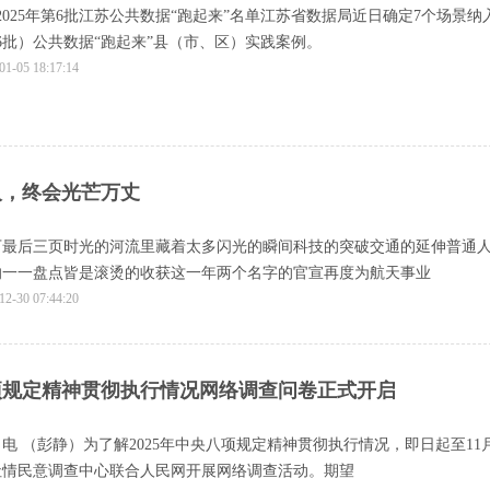
2025年第6批江苏公共数据“跑起来”名单江苏省数据局近日确定7个场景纳
第6批）公共数据“跑起来”县（市、区）实践案例。
01-05 18:17:14
的人，终会光芒万丈
剩下最后三页时光的河流里藏着太多闪光的瞬间科技的突破交通的延伸普通
响一一盘点皆是滚烫的收获这一年两个名字的官宣再度为航天事业
12-30 07:44:20
八项规定精神贯彻执行情况网络调查问卷正式开启
日电 （彭静）为了解2025年中央八项规定精神贯彻执行情况，即日起至11
社情民意调查中心联合人民网开展网络调查活动。期望