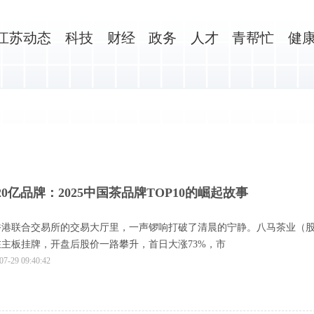
江苏动态
科技
财经
政务
人才
青帮忙
健
0亿品牌：2025中国茶品牌TOP10的崛起故事
8日，香港联合交易所的交易大厅里，一声锣响打破了清晨的宁静。八马茶业（
式在主板挂牌，开盘后股价一路攀升，首日大涨73%，市
07-29 09:40:42