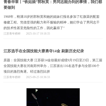
青春华章丨“铁姑娘”郭秋英：男同志能办到的事情，我们都
要做到
1968年，刚满18岁的郭秋英和她的姐妹们报名参加了红旗渠的配套
修建工程。凭借坚强的毅力和不服输的精神，她们学会了男同志干
的技术性甚至危险性的工作，因此赢得了“
江苏青年榜样
2025-10-17 19:18:35
江苏选手在全国技能大赛勇夺14金 刷新历史纪录
原题：全国技能大赛 江苏获14金创最好成绩9月19日至23日，第三届
全国技能大赛在河南郑州举办，江苏派出116名选手参与全部106个
项目的激烈角逐。经过激烈比拼
江苏青年榜样
2025-09-25 10:36:33