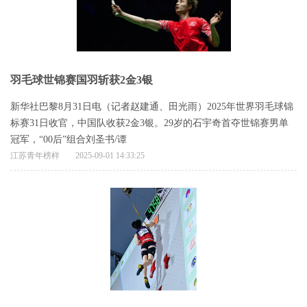
羽毛球世锦赛国羽斩获2金3银
新华社巴黎8月31日电（记者赵建通、田光雨）2025年世界羽毛球锦
标赛31日收官，中国队收获2金3银。29岁的石宇奇首夺世锦赛男单
冠军，“00后”组合刘圣书/谭
江苏青年榜样
2025-09-01 14:33:25