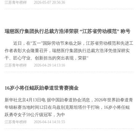
江苏青年榜样
2026-05-07 20:56:36
瑞慈医疗集团执行总裁方浩泽荣获 “江苏省劳动模范” 称号
近日，在“五一”国际劳动节来临之际，江苏省劳动模范和先进工
作者表彰大会隆重召开，瑞慈医疗集团执行总裁方浩泽凭借深耕实
干、匠心守业、创新担当的突出表现，荣获“
江苏青年榜样
2026-04-29 14:13:16
16岁小将任鲲跃跆拳道世青赛摘金
新华社北京4月13日电 据中国跆拳道协会消息，2026年世界跆拳道青
年锦标赛当地时间12日在乌兹别克斯坦塔什干打响，16岁小将任鲲
跃勇夺女子59公斤级冠军，为中
江苏青年榜样
2026-04-14 14:31:55