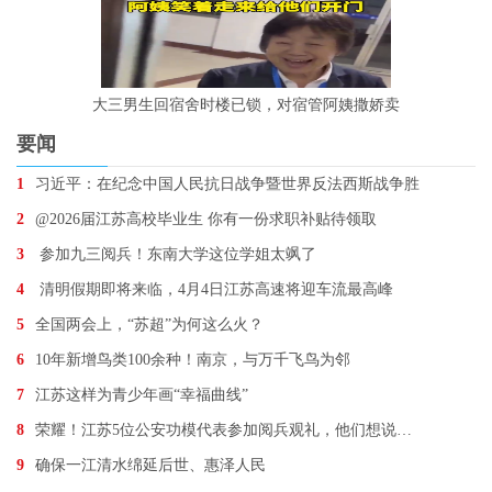
大三男生回宿舍时楼已锁，对宿管阿姨撒娇卖
要闻
1
习近平：在纪念中国人民抗日战争暨世界反法西斯战争胜
2
@2026届江苏高校毕业生 你有一份求职补贴待领取
3
参加九三阅兵！东南大学这位学姐太飒了
4
清明假期即将来临，4月4日江苏高速将迎车流最高峰
5
全国两会上，“苏超”为何这么火？
6
10年新增鸟类100余种！南京，与万千飞鸟为邻
7
江苏这样为青少年画“幸福曲线”
8
荣耀！江苏5位公安功模代表参加阅兵观礼，他们想说…
9
确保一江清水绵延后世、惠泽人民