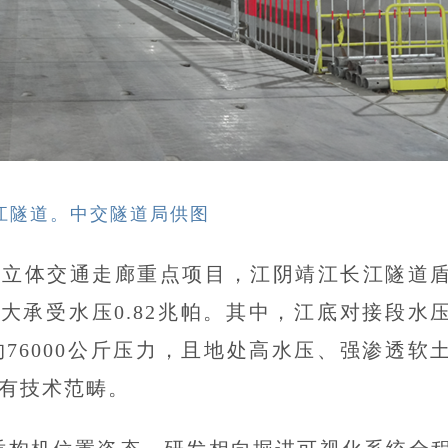
江隧道。中交隧道局供图
合立体交通走廊重点项目，江阴靖江长江隧道
，最大承受水压0.82兆帕。其中，江底对接段水
约76000公斤压力，且地处高水压、强渗透软
有技术范畴。