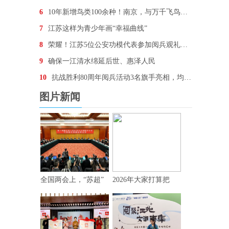
6
10年新增鸟类100余种！南京，与万千飞鸟为邻
7
江苏这样为青少年画“幸福曲线”
8
荣耀！江苏5位公安功模代表参加阅兵观礼，他们想说…
9
确保一江清水绵延后世、惠泽人民
10
抗战胜利80周年阅兵活动3名旗手亮相，均为“90后
图片新闻
全国两会上，“苏超”
2026年大家打算把