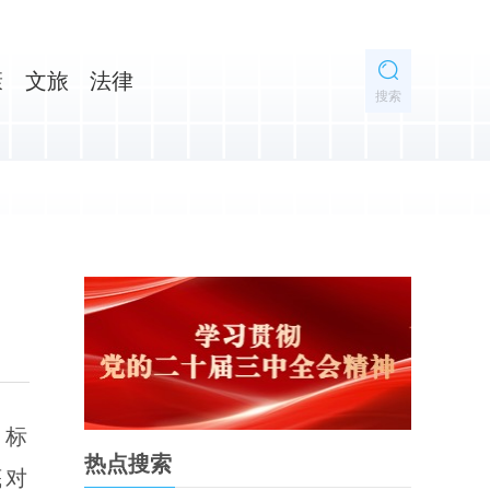
康
文旅
法律
搜索
，标
热点搜索
底对