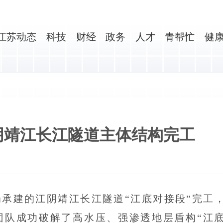
江苏动态
科技
财经
政务
人才
青帮忙
健
阴靖江长江隧道主体结构完工
局承建的江阴靖江长江隧道“江底对接段”完工
团队成功破解了高水压、强渗透地层盾构“江