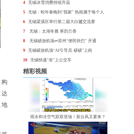
4
无锡冰雪消费持续升温
5
无锡：蛇年春晚到“我家” 热闹属于每个人
6
无锡梁溪区举行第二届大白毽交流赛
7
无锡：太湖冬雅 寒韵兰香
8
无锡硕放机场⇌苏州“便民快巴” 开通
9
无锡硕放机场“AI引导员·硕硕”上岗
10
无锡快递“坐”上公交车
精彩视频
盾构
压达
土地
雨水和冷空气双双登场！新台风又要来？