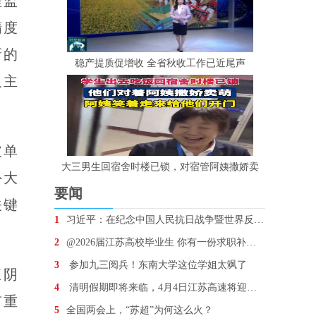
程监
精度
新的
稳产提质促增收 全省秋收工作已近尾声
及主
破单
大三男生回宿舍时楼已锁，对宿管阿姨撒娇卖
外大
要闻
关键
1
习近平：在纪念中国人民抗日战争暨世界反法西斯战争胜
2
@2026届江苏高校毕业生 你有一份求职补贴待领取
3
参加九三阅兵！东南大学这位学姐太飒了
江阴
4
清明假期即将来临，4月4日江苏高速将迎车流最高峰
有重
5
全国两会上，“苏超”为何这么火？