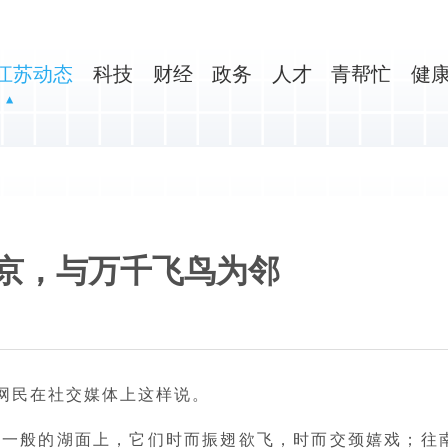
江苏动态
科技
财经
政务
人才
青帮忙
健
南京，与万千飞鸟为邻
有网民在社交媒体上这样说。
缎一般的湖面上，它们时而振翅欲飞，时而交颈嬉戏；往