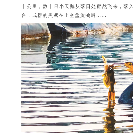
十公里，数十只小天鹅从落日处翩然飞来，落
台，成群的黑鸢在上空盘旋鸣叫……