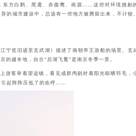
，东方白鹳、黑鸢、赤腹鹰、画眉……这些对环境挑剔
月异的城市建设中，总该有一些地方被腾留出来，不计较
经江宁览旧迹至玄武湖》描述了南朝帝王游船的场景。玄
京的越冬地，自古“后湖飞鹜”是南京冬季一景。
船上游客举着望远镜，看见成群鸬鹚对着阳光晾晒羽毛，
，引起阵阵压低了的欢呼……