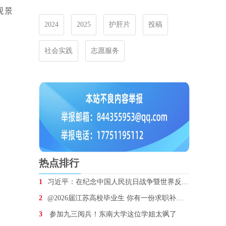
观景
2024
2025
护肝片
投稿
社会实践
志愿服务
热点排行
1
习近平：在纪念中国人民抗日战争暨世界反法西斯战争胜
2
@2026届江苏高校毕业生 你有一份求职补贴待领取
3
参加九三阅兵！东南大学这位学姐太飒了