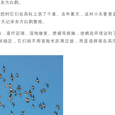
的东方白鹳。
没想到它们在高柱上筑了个巢。去年夏天，这对小夫妻更
夏天记录东方白鹳繁殖。
善，退圩还湖、湿地修复、禁捕等措施，使栖息环境达到
候稳定，它们就不用冒险长距离迁徙，而是选择留在高