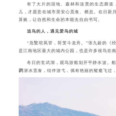
有了大片的湿地、森林和连贯的生态廊道
儿，才愿意在城市里安心觅食、栖息。在日新
算账，让自然和生命的本能去自由书写。
追鸟的人，遇见爱鸟的城
“凫鹥喧凤管，荷芰斗龙舟。”张九龄的《
是江南地区最大的城内公园，也是许多候鸟在南
冬日的玄武湖，观鸟游船划开平静水波。
䴘
潜水觅食，结伴游弋，偶有艳丽的鸳鸯飞过