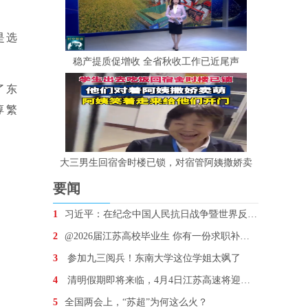
是选
稳产提质促增收 全省秋收工作已近尾声
了东
淳繁
大三男生回宿舍时楼已锁，对宿管阿姨撒娇卖
要闻
1
习近平：在纪念中国人民抗日战争暨世界反法西斯战争胜
2
@2026届江苏高校毕业生 你有一份求职补贴待领取
3
参加九三阅兵！东南大学这位学姐太飒了
4
清明假期即将来临，4月4日江苏高速将迎车流最高峰
5
全国两会上，“苏超”为何这么火？