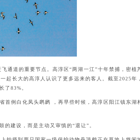
迁飞通道的重要节点。高淳区“两湖一江”十年禁捕，密植
一起长大的高淳人认识了更多远来的客人。截至2025年
长了83%。
省首例白化凤头䴙䴘 ，再早些时候，高淳区阳江镇东湖
鼓的建设，而是主动又审慎的“退让”。
岛上拍摄到两只国家一级保护动物丹顶鹤正在草地上悠闲