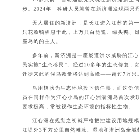
步。2024年，科研人员就曾在新济洲发现两只
无人居住的新济洲，是长江进入江苏的第
只花脸鸭栖息于此，上万只白琵鹭、绿头鸭、
座岛屿的主人。
多年前，新济洲是一座屡遭洪水威胁的江心
民实施“生态移民”。经过20多年的生态修复
迁徙来此的候鸟数量将达到高峰——超过7万只
鸟用翅膀为生态环境投下信任票，而这份
员在同样作为江心小岛的江心洲潜洲岛首次发现
要求极高，常被视作生态环境的指标性生物。
江心洲在规划之初就严格把控建设用地规
江堤外3平方公里自然滩涂、湿地和潜洲岛全域