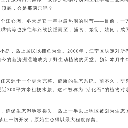
丹顶鹤，会是那两只吗？
一个江心洲。冬天是它一年中最热闹的时节——目前，一
斑嘴鸭等也按往年路线接踵而至，捕食、繁衍、嬉闹，成
小岛，岛上居民以捕鱼为业。2000年，江宁区决定对所
，如今的新济洲湿地成为了野生动植物的天堂。预计本月中
。
信任来源于一个更为完整、健康的生态系统。前不久，研
近300平方米粗梗水蕨。这种被称为“活化石”的植物对
模，确保生态湿地零损失。岛上一半以上地区被划为生态
禁止一切开发，原始生态得以最大程度保留。