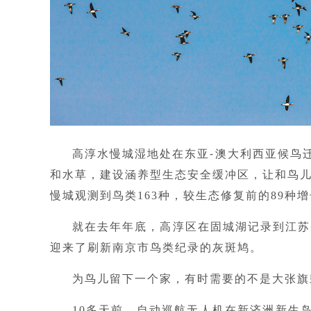
-
高淳水慢城湿地处在东亚
澳大利西亚候鸟
和水草，建设涵养型生态安全缓冲区，让和鸟儿
慢城观测到鸟类163种，较生态修复前的89种增
就在去年年底，高淳区在固城湖记录到江苏
迎来了刷新南京市鸟类纪录的灰斑鸠。
为鸟儿留下一个家，有时需要的不是大张旗
10多天前，自动巡航无人机在新济洲新生