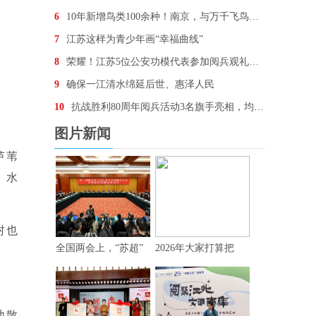
6
10年新增鸟类100余种！南京，与万千飞鸟为邻
7
江苏这样为青少年画“幸福曲线”
8
荣耀！江苏5位公安功模代表参加阅兵观礼，他们想说…
9
确保一江清水绵延后世、惠泽人民
10
抗战胜利80周年阅兵活动3名旗手亮相，均为“90后
图片新闻
芦苇
，水
村也
全国两会上，“苏超”
2026年大家打算把
地散