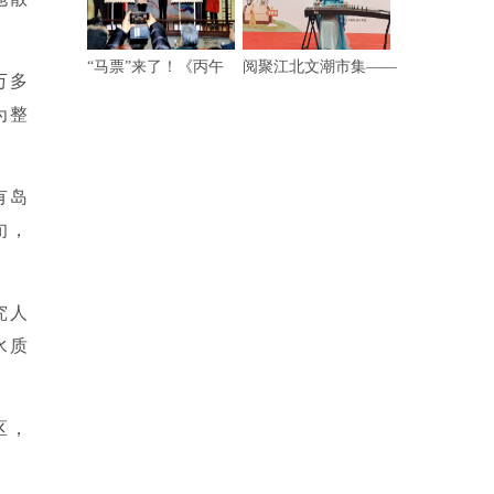
“马票”来了！《丙午
阅聚江北文潮市集——
万多
为整
有岛
旬，
究人
水质
区，