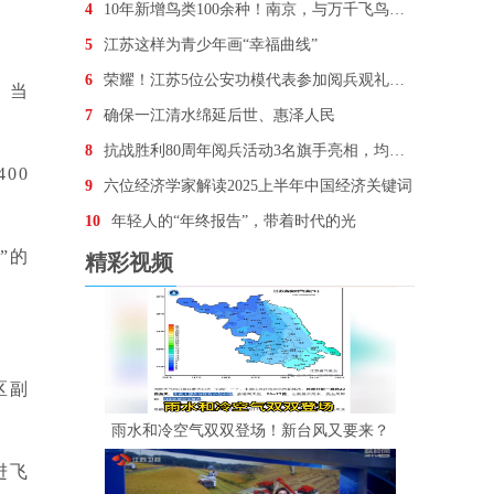
4
10年新增鸟类100余种！南京，与万千飞鸟为邻
5
江苏这样为青少年画“幸福曲线”
6
荣耀！江苏5位公安功模代表参加阅兵观礼，他们想说…
。当
7
确保一江清水绵延后世、惠泽人民
8
抗战胜利80周年阅兵活动3名旗手亮相，均为“90后
00
9
六位经济学家解读2025上半年中国经济关键词
10
年轻人的“年终报告”，带着时代的光
”的
精彩视频
区副
雨水和冷空气双双登场！新台风又要来？
进飞