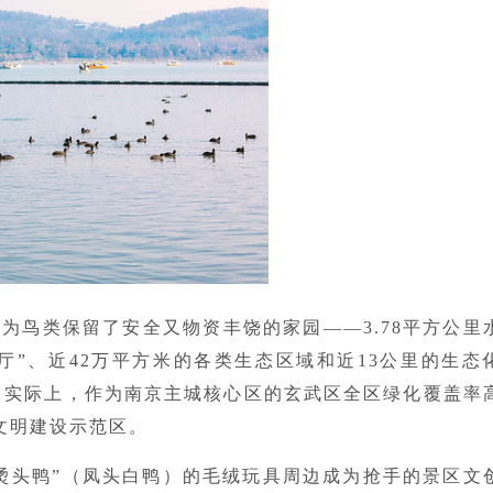
为鸟类保留了安全又物资丰饶的家园——3.78平方公里
厅”、近42万平方米的各类生态区域和近13公里的生态
…实际上，作为南京主城核心区的玄武区全区绿化覆盖率
态文明建设示范区。
烫头鸭”（凤头白鸭）的毛绒玩具周边成为抢手的景区文