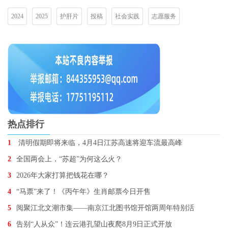
2024
2025
护肝片
投稿
社会实践
志愿服务
热点排行
1
清明假期即将来临，4月4日江苏高速将迎车流最高峰
2
全国两会上，“苏超”为何这么火？
3
2026年大家打算把钱花在哪？
4
“马票”来了！《丙午年》生肖邮票今日开售
5
阅聚江北文潮市集——南京江北图书馆开馆两周年特别活
6
告别“人从众”！连云港孔望山夜爬8月9日正式开放