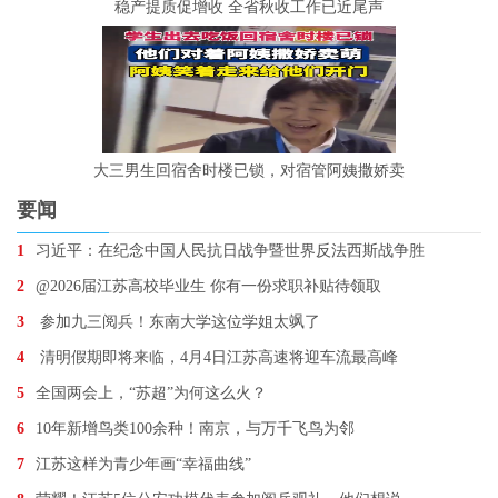
稳产提质促增收 全省秋收工作已近尾声
大三男生回宿舍时楼已锁，对宿管阿姨撒娇卖
要闻
1
习近平：在纪念中国人民抗日战争暨世界反法西斯战争胜
2
@2026届江苏高校毕业生 你有一份求职补贴待领取
3
参加九三阅兵！东南大学这位学姐太飒了
4
清明假期即将来临，4月4日江苏高速将迎车流最高峰
5
全国两会上，“苏超”为何这么火？
6
10年新增鸟类100余种！南京，与万千飞鸟为邻
7
江苏这样为青少年画“幸福曲线”