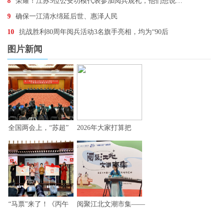
8
荣耀！江苏5位公安功模代表参加阅兵观礼，他们想说…
9
确保一江清水绵延后世、惠泽人民
10
抗战胜利80周年阅兵活动3名旗手亮相，均为“90后
图片新闻
全国两会上，“苏超”
2026年大家打算把
“马票”来了！《丙午
阅聚江北文潮市集——