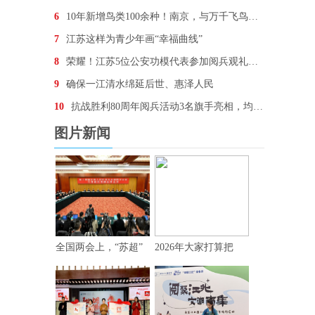
6
10年新增鸟类100余种！南京，与万千飞鸟为邻
7
江苏这样为青少年画“幸福曲线”
8
荣耀！江苏5位公安功模代表参加阅兵观礼，他们想说…
9
确保一江清水绵延后世、惠泽人民
10
抗战胜利80周年阅兵活动3名旗手亮相，均为“90后
图片新闻
全国两会上，“苏超”
2026年大家打算把