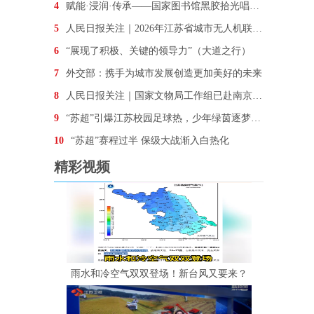
4
赋能·浸润·传承——国家图书馆黑胶拾光唱听会走进南
5
人民日报关注｜2026年江苏省城市无人机联赛开赛
6
“展现了积极、关键的领导力”（大道之行）
7
外交部：携手为城市发展创造更加美好的未来
8
人民日报关注｜国家文物局工作组已赴南京开展工作
9
“苏超”引爆江苏校园足球热，少年绿茵逐梦正当时
10
“苏超”赛程过半 保级大战渐入白热化
精彩视频
雨水和冷空气双双登场！新台风又要来？