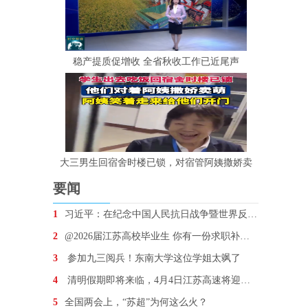
稳产提质促增收 全省秋收工作已近尾声
大三男生回宿舍时楼已锁，对宿管阿姨撒娇卖
要闻
1
习近平：在纪念中国人民抗日战争暨世界反法西斯战争胜
2
@2026届江苏高校毕业生 你有一份求职补贴待领取
3
参加九三阅兵！东南大学这位学姐太飒了
4
清明假期即将来临，4月4日江苏高速将迎车流最高峰
5
全国两会上，“苏超”为何这么火？