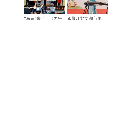
“马票”来了！《丙午
阅聚江北文潮市集——