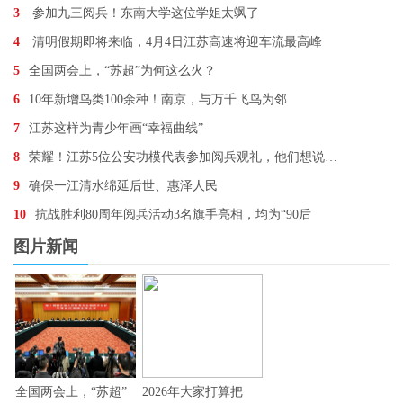
3
参加九三阅兵！东南大学这位学姐太飒了
4
清明假期即将来临，4月4日江苏高速将迎车流最高峰
5
全国两会上，“苏超”为何这么火？
6
10年新增鸟类100余种！南京，与万千飞鸟为邻
7
江苏这样为青少年画“幸福曲线”
8
荣耀！江苏5位公安功模代表参加阅兵观礼，他们想说…
9
确保一江清水绵延后世、惠泽人民
10
抗战胜利80周年阅兵活动3名旗手亮相，均为“90后
图片新闻
全国两会上，“苏超”
2026年大家打算把