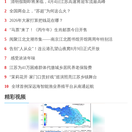
1
清明假期即将来临，4月4日江苏高速将迎车流最高峰
2
全国两会上，“苏超”为何这么火？
3
2026年大家打算把钱花在哪？
4
“马票”来了！《丙午年》生肖邮票今日开售
5
阅聚江北文潮市集——南京江北图书馆开馆两周年特别活
6
告别“人从众”！连云港孔望山夜爬8月9日正式开放
7
感受浓浓年味
8
江苏为41万困难群体代缴城乡居民养老保险费
9
“茉莉花开·家门口赏好戏”巡演照亮江苏乡镇舞台
10
全球首例深远海智能渔业养殖平台从南通起航
精彩视频