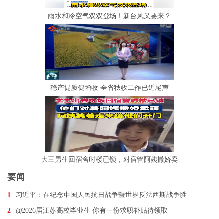
雨水和冷空气双双登场！新台风又要来？
稳产提质促增收 全省秋收工作已近尾声
大三男生回宿舍时楼已锁，对宿管阿姨撒娇卖
要闻
1
习近平：在纪念中国人民抗日战争暨世界反法西斯战争胜
2
@2026届江苏高校毕业生 你有一份求职补贴待领取