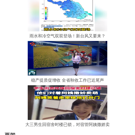
雨水和冷空气双双登场！新台风又要来？
稳产提质促增收 全省秋收工作已近尾声
大三男生回宿舍时楼已锁，对宿管阿姨撒娇卖