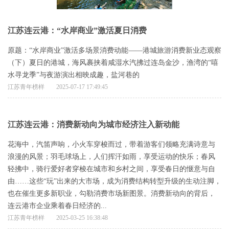
江苏连云港：“水岸商业”激活夏日消费
原题：“水岸商业”激活多场景消费动能——港城旅游消费新业态观察
（下）夏日的港城，海风裹挟着咸湿水汽拂过连岛金沙，渔湾的“嘻
水寻龙季”与夜游演出相映成趣，盐河巷的
江苏青年榜样
2025-07-17 17:49:45
江苏连云港：消费新动向为城市经济注入新动能
花海中，汽笛声响，小火车穿梭而过，带着游客们领略充满诗意与
浪漫的风景；羽毛球场上，人们挥汗如雨，享受运动的快乐；春风
轻拂中，骑行爱好者穿梭在城市和乡村之间，享受春日的惬意与自
由……这些“玩”出来的大市场，成为消费结构转型升级的生动注脚，
也在催生更多新职业，勾勒消费市场新图景。消费新动向的背后，
连云港市企业乘着春日经济的...
江苏青年榜样
2025-03-25 16:38:48