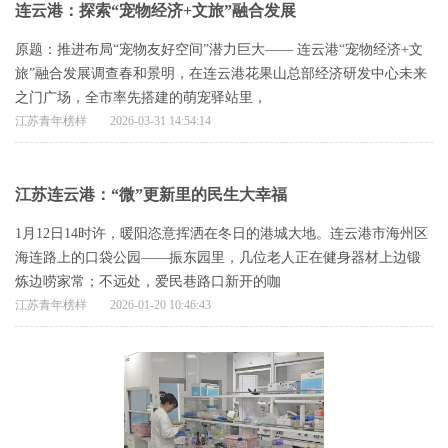
连云港：探索“宠物经济+文旅”融合发展
原题：推进布局“宠物友好空间”潜力巨大—— 连云港“宠物经济+文
旅”融合发展调查春和景明，在连云港花果山总部经济研发中心未来
之门广场，全市率先搭建的萌宠驿站里，
江苏青年榜样
2026-03-31 14:54:14
江苏连云港：“微”更新里的民生大幸福
1月12日14时许，暖阳恣意挥洒在冬日的港城大地。连云港市海州区
海连路上的口袋公园——振东园里，几位老人正在健身器材上边锻
炼边唠家常；不远处，爱民巷路口新开的咖
江苏青年榜样
2026-01-20 10:46:43