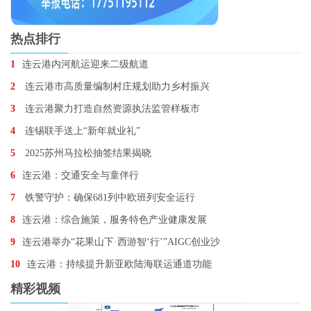
热点排行
1
连云港内河航运迎来二级航道
2
连云港市高质量编制村庄规划助力乡村振兴
3
连云港聚力打造自然资源执法监管样板市
4
连锡联手送上“新年就业礼”
5
2025苏州马拉松抽签结果揭晓
6
连云港：交通安全与童伴行
7
铁警守护：确保681列中欧班列安全运行
8
连云港：综合施策，服务特色产业健康发展
9
连云港举办“花果山下·西游智‘行’”AIGC创业沙
10
连云港：持续提升新亚欧陆海联运通道功能
精彩视频