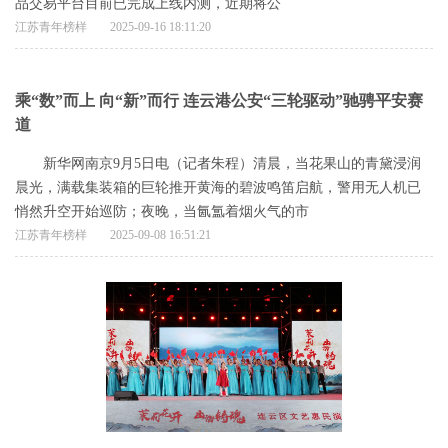
品交易平台目前已完成上线内测，近期将公
江苏青年榜样
2025-09-16 18:11:20
乘“数”而上 向“新”而行 连云港公安“三轮驱动”驰骋平安赛
道
新华网南京9月5日电（记者朱程）清晨，当花果山的青黛浸润
晨光，满载集装箱的巨轮推开黄海的碧波鸣笛启航，警用无人机已
悄然升空开始巡防；夜晚，当氤氲着烟火气的市
江苏青年榜样
2025-09-08 16:51:21