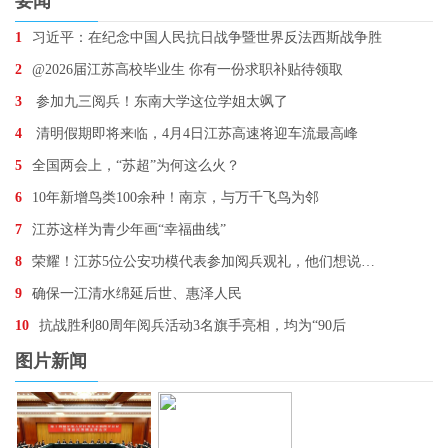
要闻
1
习近平：在纪念中国人民抗日战争暨世界反法西斯战争胜
2
@2026届江苏高校毕业生 你有一份求职补贴待领取
3
参加九三阅兵！东南大学这位学姐太飒了
4
清明假期即将来临，4月4日江苏高速将迎车流最高峰
5
全国两会上，“苏超”为何这么火？
6
10年新增鸟类100余种！南京，与万千飞鸟为邻
7
江苏这样为青少年画“幸福曲线”
8
荣耀！江苏5位公安功模代表参加阅兵观礼，他们想说…
9
确保一江清水绵延后世、惠泽人民
10
抗战胜利80周年阅兵活动3名旗手亮相，均为“90后
图片新闻