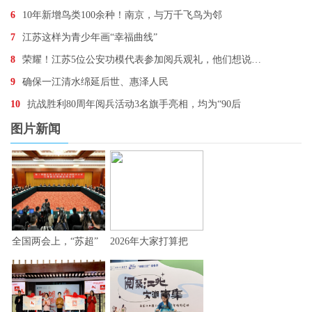
6
10年新增鸟类100余种！南京，与万千飞鸟为邻
7
江苏这样为青少年画“幸福曲线”
8
荣耀！江苏5位公安功模代表参加阅兵观礼，他们想说…
9
确保一江清水绵延后世、惠泽人民
10
抗战胜利80周年阅兵活动3名旗手亮相，均为“90后
图片新闻
全国两会上，“苏超”
2026年大家打算把