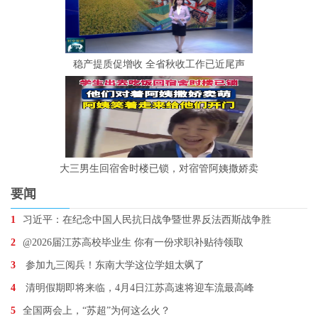
稳产提质促增收 全省秋收工作已近尾声
大三男生回宿舍时楼已锁，对宿管阿姨撒娇卖
要闻
1
习近平：在纪念中国人民抗日战争暨世界反法西斯战争胜
2
@2026届江苏高校毕业生 你有一份求职补贴待领取
3
参加九三阅兵！东南大学这位学姐太飒了
4
清明假期即将来临，4月4日江苏高速将迎车流最高峰
5
全国两会上，“苏超”为何这么火？