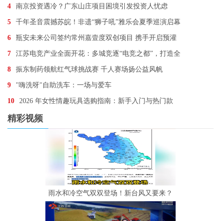
4
南京投资遇冷？广东山庄项目困境引发投资人忧虑
5
千年圣音震撼苏皖！非遗“狮子吼”雅乐会夏季巡演启幕
6
瓶安未来公司签约常州嘉壹度双创项目 携手开启预灌
7
江苏电竞产业全面开花：多城竞逐“电竞之都”，打造全
8
振东制药领航红气球挑战赛 千人赛场扬公益风帆
9
"嗨洗呀"自助洗车：一场与爱车
10
2026 年女性情趣玩具选购指南：新手入门与热门款
精彩视频
雨水和冷空气双双登场！新台风又要来？