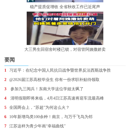
稳产提质促增收 全省秋收工作已近尾声
大三男生回宿舍时楼已锁，对宿管阿姨撒娇卖
要闻
1
习近平：在纪念中国人民抗日战争暨世界反法西斯战争胜
2
@2026届江苏高校毕业生 你有一份求职补贴待领取
3
参加九三阅兵！东南大学这位学姐太飒了
4
清明假期即将来临，4月4日江苏高速将迎车流最高峰
5
全国两会上，“苏超”为何这么火？
6
10年新增鸟类100余种！南京，与万千飞鸟为邻
7
江苏这样为青少年画“幸福曲线”