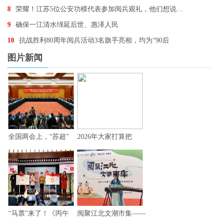
8
荣耀！江苏5位公安功模代表参加阅兵观礼，他们想说…
9
确保一江清水绵延后世、惠泽人民
10
抗战胜利80周年阅兵活动3名旗手亮相，均为“90后
图片新闻
全国两会上，“苏超”
2026年大家打算把
“马票”来了！《丙午
阅聚江北文潮市集——