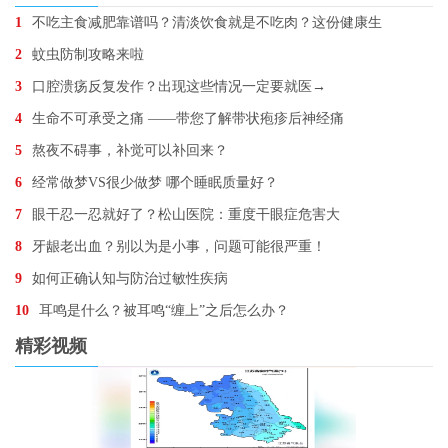
1
不吃主食减肥靠谱吗？清淡饮食就是不吃肉？这份健康生
2
蚊虫防制攻略来啦
3
口腔溃疡反复发作？出现这些情况一定要就医→
4
生命不可承受之痛 ——带您了解带状疱疹后神经痛
5
熬夜不碍事，补觉可以补回来？
6
经常做梦VS很少做梦 哪个睡眠质量好？
7
眼干忍一忍就好了？松山医院：重度干眼症危害大
8
牙龈老出血？别以为是小事，问题可能很严重！
9
如何正确认知与防治过敏性疾病
10
耳鸣是什么？被耳鸣“缠上”之后怎么办？
精彩视频