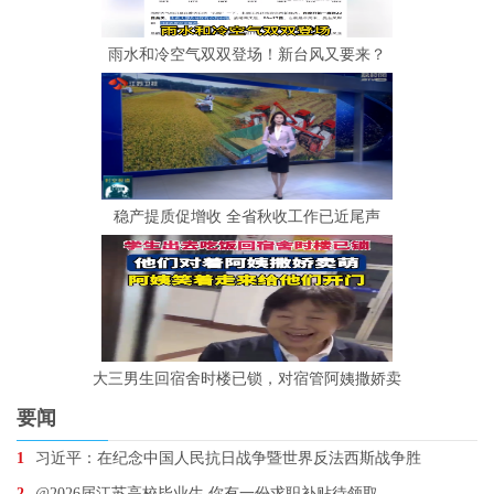
雨水和冷空气双双登场！新台风又要来？
稳产提质促增收 全省秋收工作已近尾声
大三男生回宿舍时楼已锁，对宿管阿姨撒娇卖
要闻
1
习近平：在纪念中国人民抗日战争暨世界反法西斯战争胜
2
@2026届江苏高校毕业生 你有一份求职补贴待领取