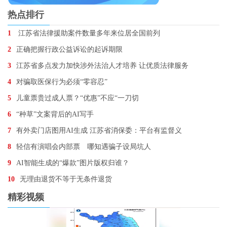
热点排行
1
江苏省法律援助案件数量多年来位居全国前列
2
正确把握行政公益诉讼的起诉期限
3
江苏省多点发力加快涉外法治人才培养 让优质法律服务
4
对骗取医保行为必须“零容忍”
5
儿童票贵过成人票？“优惠”不应“一刀切
6
“种草”文案背后的AI写手
7
有外卖门店图用AI生成 江苏省消保委：平台有监督义
8
轻信有演唱会内部票 哪知遇骗子设局坑人
9
AI智能生成的“爆款”图片版权归谁？
10
无理由退货不等于无条件退货
精彩视频