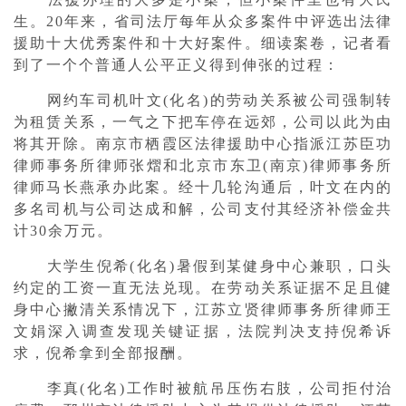
生。20年来，省司法厅每年从众多案件中评选出法律
援助十大优秀案件和十大好案件。细读案卷，记者看
到了一个个普通人公平正义得到伸张的过程：
网约车司机叶文(化名)的劳动关系被公司强制转
为租赁关系，一气之下把车停在远郊，公司以此为由
将其开除。南京市栖霞区法律援助中心指派江苏臣功
律师事务所律师张熠和北京市东卫(南京)律师事务所
律师马长燕承办此案。经十几轮沟通后，叶文在内的
多名司机与公司达成和解，公司支付其经济补偿金共
计30余万元。
大学生倪希(化名)暑假到某健身中心兼职，口头
约定的工资一直无法兑现。在劳动关系证据不足且健
身中心撇清关系情况下，江苏立贤律师事务所律师王
文娟深入调查发现关键证据，法院判决支持倪希诉
求，倪希拿到全部报酬。
李真(化名)工作时被航吊压伤右肢，公司拒付治