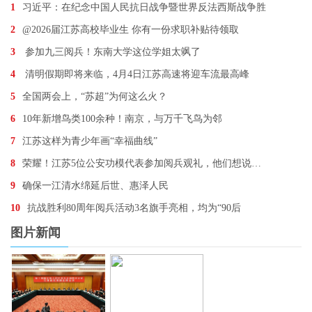
1
习近平：在纪念中国人民抗日战争暨世界反法西斯战争胜
2
@2026届江苏高校毕业生 你有一份求职补贴待领取
3
参加九三阅兵！东南大学这位学姐太飒了
4
清明假期即将来临，4月4日江苏高速将迎车流最高峰
5
全国两会上，“苏超”为何这么火？
6
10年新增鸟类100余种！南京，与万千飞鸟为邻
7
江苏这样为青少年画“幸福曲线”
8
荣耀！江苏5位公安功模代表参加阅兵观礼，他们想说…
9
确保一江清水绵延后世、惠泽人民
10
抗战胜利80周年阅兵活动3名旗手亮相，均为“90后
图片新闻