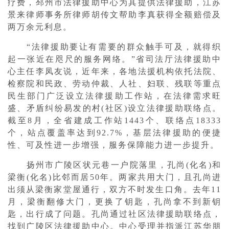
疗费，邳州市法律援助中心为其提供法律援助，江苏
景来律师事务所律师胡传文帮助李真获得全额赔偿及
两万余元利息。
“法律援助要让有需要的群众触手可及，就得织
起一张近在咫尺的服务网络。”省司法厅法律援助中
心主任李凤友说，近年来，各地法援机构依托法院、
检察院和民政、劳动仲裁、人社、妇联、残联等重点
民生部门广泛设立法律援助工作站，在法律需求旺
盛、矛盾纠纷易发的村(社区)设立法律援助联络点。
截至8月，全省建成工作站1443个、联络点18333
个，站点覆盖率达到92.7%，基层法律援助的便捷
性、可及性进一步增强，服务保障能力进一步提升。
扬州市广陵区状元巷一户院落里，孔尚(化名)和
梁衡(化名)比邻而居50年。两家共用大门，且孔尚进
出须从梁衡家堂屋通行，双方不时发生口角。去年11
月，梁衡翻修大门，更换了钥匙，孔尚拿不到新钥
匙，出行成了问题。孔尚通过社区法律援助联络点，
找到广陵区法律援助中心。中心受理并指派江苏华朋