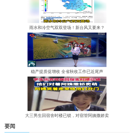
雨水和冷空气双双登场！新台风又要来？
稳产提质促增收 全省秋收工作已近尾声
大三男生回宿舍时楼已锁，对宿管阿姨撒娇卖
要闻