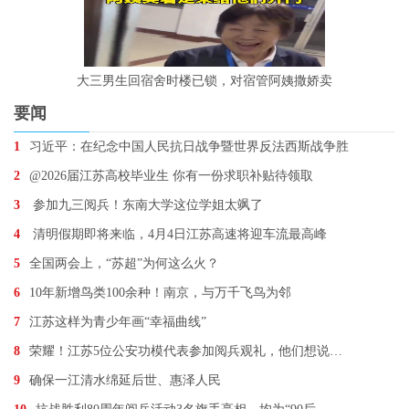
大三男生回宿舍时楼已锁，对宿管阿姨撒娇卖
要闻
1
习近平：在纪念中国人民抗日战争暨世界反法西斯战争胜
2
@2026届江苏高校毕业生 你有一份求职补贴待领取
3
参加九三阅兵！东南大学这位学姐太飒了
4
清明假期即将来临，4月4日江苏高速将迎车流最高峰
5
全国两会上，“苏超”为何这么火？
6
10年新增鸟类100余种！南京，与万千飞鸟为邻
7
江苏这样为青少年画“幸福曲线”
8
荣耀！江苏5位公安功模代表参加阅兵观礼，他们想说…
9
确保一江清水绵延后世、惠泽人民