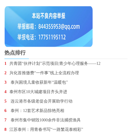
热点排行
1
共青团“伙伴计划”示范项目|青少年心理服务——12
2
兴化首推缴费“一件事”线上全流程办理
3
泰兴困境儿童收获新年“温暖包”
4
泰州市区10大城建项目齐头并进
5
连云港市各级老促会开展助学行动
6
泰州：12套艺术新品惊艳亮相
7
泰州市集中销毁1000余件非法捕捞渔具
8
江苏泰州：用青春书写“一路繁花泰精彩”