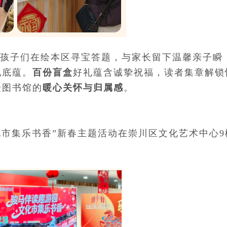
孩子们在绘本区寻宝答题，与家长留下温馨亲子瞬
化底蕴。
百份盲盒
好礼蕴含诚挚祝福，读者集章解锁
受图书馆的
暖心关怀与归属感
。
化市集乐书香”新春主题活动在崇川区文化艺术中心9