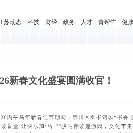
江苏动态
科技
财经
政务
人才
青帮忙
健
2026新春文化盛宴圆满收官！
026丙午马年新春佳节期间，崇川区图书馆以“书香
读盲盒 让快乐加‘马’”“骏马伴读趣游园，文化市