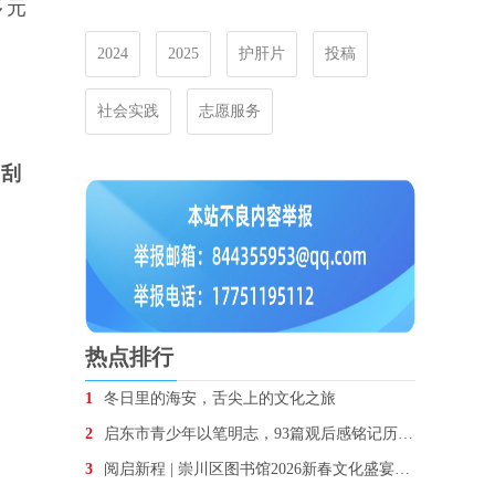
多元
2024
2025
护肝片
投稿
社会实践
志愿服务
、刮
热点排行
1
冬日里的海安，舌尖上的文化之旅
2
启东市青少年以笔明志，93篇观后感铭记历史勇担使命
3
阅启新程 | 崇川区图书馆2026新春文化盛宴圆满