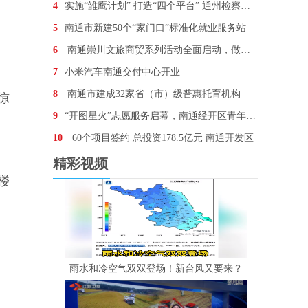
4
实施“雏鹰计划” 打造“四个平台” 通州检察激活青
5
南通市新建50个“家门口”标准化就业服务站
6
南通崇川文旅商贸系列活动全面启动，做热元旦、春节
7
小米汽车南通交付中心开业
8
南通市建成32家省（市）级普惠托育机构
惊
9
“开图星火”志愿服务启幕，南通经开区青年志愿者守护
10
60个项目签约 总投资178.5亿元 南通开发区
精彩视频
楼
雨水和冷空气双双登场！新台风又要来？