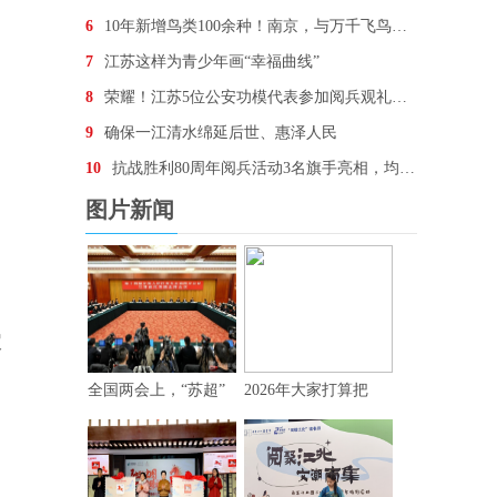
6
10年新增鸟类100余种！南京，与万千飞鸟为邻
7
江苏这样为青少年画“幸福曲线”
8
荣耀！江苏5位公安功模代表参加阅兵观礼，他们想说…
9
确保一江清水绵延后世、惠泽人民
10
抗战胜利80周年阅兵活动3名旗手亮相，均为“90后
图片新闻
家
全国两会上，“苏超”
2026年大家打算把