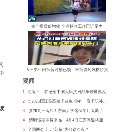
稳产提质促增收 全省秋收工作已近尾声
闯
大三男生回宿舍时楼已锁，对宿管阿姨撒娇卖
中
要闻
1
习近平：在纪念中国人民抗日战争暨世界反法西斯战争胜
2
@2026届江苏高校毕业生 你有一份求职补贴待领取
读
3
参加九三阅兵！东南大学这位学姐太飒了
4
清明假期即将来临，4月4日江苏高速将迎车流最高峰
5
全国两会上，“苏超”为何这么火？