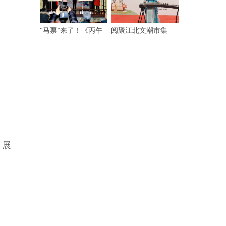
“马票”来了！《丙午
阅聚江北文潮市集——
，展