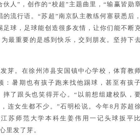
伙人”，创作的“校超”主题曲里，“输赢皆勋
唱的流行语。“苏超”南京队主教练何塞获悉后
踢足球，足球能创造很多友情，让你们能不断
因为最重要的是感到快乐，交到朋友。坚持下
根发芽。在徐州沛县安国镇中心学校，体育教
频：暑期也有孩子跑来找他踢球，甚至有孩
球，摔了跟头也笑得开心。“以前想组建校队，
名，连女生都不少。”石明松说。今年8月苏超
到江苏师范大学本科生姜伟用一记头球扳平
们心里发了芽。