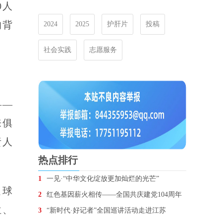
0人
的背
2024
2025
护肝片
投稿
社会实践
志愿服务
——
来俱
责人
热点排行
1
一见·“中华文化绽放更加灿烂的光芒”
足球
2
红色基因薪火相传——全国共庆建党104周年
位、
3
“新时代·好记者”全国巡讲活动走进江苏