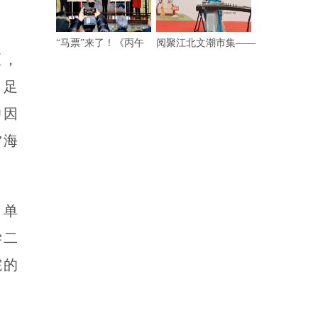
“马票”来了！《丙午
阅聚江北文潮市集——
区，
，足
中因
”海
名单
学二
院的