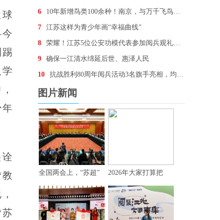
6
10年新增鸟类100余种！南京，与万千飞鸟为邻
业球
7
江苏这样为青少年画“幸福曲线”
—今
8
荣耀！江苏5位公安功模代表参加阅兵观礼，他们想说…
别踢
9
确保一江清水绵延后世、惠泽人民
入学
10
抗战胜利80周年阅兵活动3名旗手亮相，均为“90后
中，
图片新闻
少年
美诠
全国两会上，“苏超”
2026年大家打算把
“教
说，
“苏