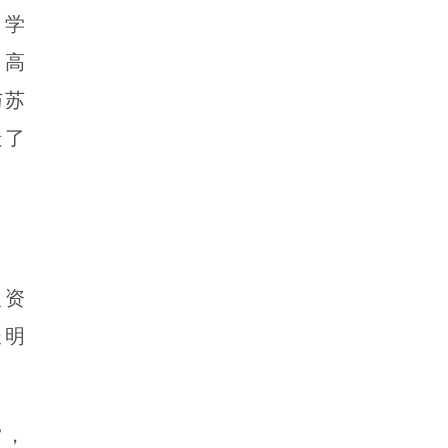
‘学
州高
与苏
造了
入资
长明
”，