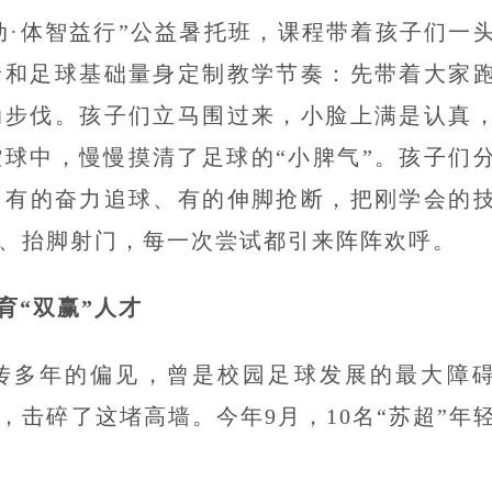
动·体智益行”公益暑托班，课程带着孩子们一
龄和足球基础量身定制教学节奏：先带着大家
动步伐。孩子们立马围过来，小脸上满是认真
球中，慢慢摸清了足球的“小脾气”。孩子们
：有的奋力追球、有的伸脚抢断，把刚学会的
、抬脚射门，每一次尝试都引来阵阵欢呼。
育“双赢”人才
流传多年的偏见，曾是校园足球发展的最大障
，击碎了这堵高墙。今年9月，10名“苏超”年