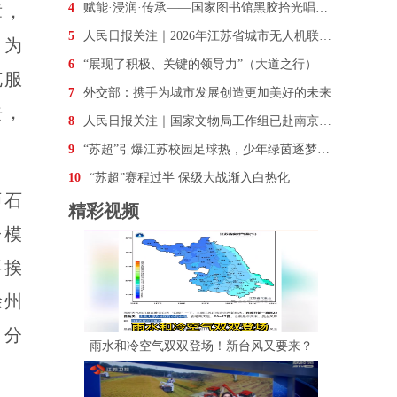
4
赋能·浸润·传承——国家图书馆黑胶拾光唱听会走进南
章，
5
人民日报关注｜2026年江苏省城市无人机联赛开赛
，为
6
“展现了积极、关键的领导力”（大道之行）
克服
7
外交部：携手为城市发展创造更加美好的未来
去，
8
人民日报关注｜国家文物局工作组已赴南京开展工作
9
“苏超”引爆江苏校园足球热，少年绿茵逐梦正当时
10
“苏超”赛程过半 保级大战渐入白热化
师石
精彩视频
子模
要挨
徐州
比分
雨水和冷空气双双登场！新台风又要来？