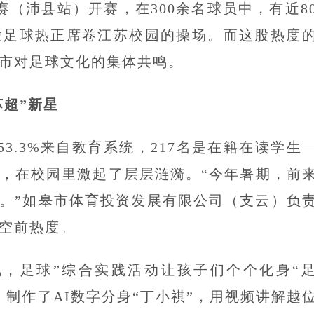
联赛（沛县站）开赛，在300余名球员中，有近8
股足球热正席卷江苏校园的操场。而这股热度
市对足球文化的集体共鸣。
超”新星
，53.3%来自教育系统，217名是在籍在读学生
子，在校园里激起了层层涟漪。“今年暑期，前
%。”如皋市体育投资发展有限公司（支云）负
空前热度。
吧，足球”综合实践活动让孩子们个个化身“
制作了AI数字分身“丁小祺”，用视频讲解越