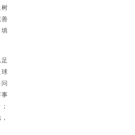
生树
完善
，填
地足
足球
等问
赛事
台；
地，