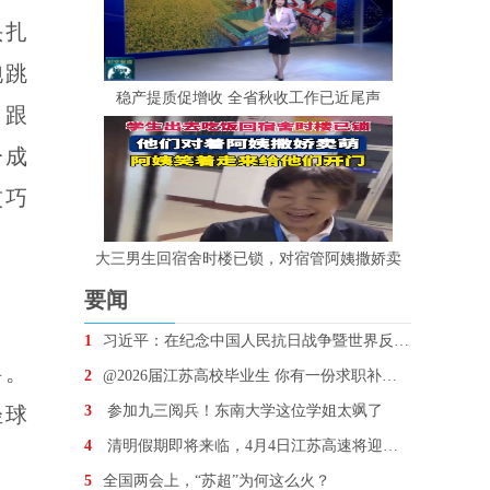
头扎
跑跳
稳产提质促增收 全省秋收工作已近尾声
，跟
分成
技巧
大三男生回宿舍时楼已锁，对宿管阿姨撒娇卖
要闻
1
习近平：在纪念中国人民抗日战争暨世界反法西斯战争胜
碍。
2
@2026届江苏高校毕业生 你有一份求职补贴待领取
轻球
3
参加九三阅兵！东南大学这位学姐太飒了
4
清明假期即将来临，4月4日江苏高速将迎车流最高峰
5
全国两会上，“苏超”为何这么火？