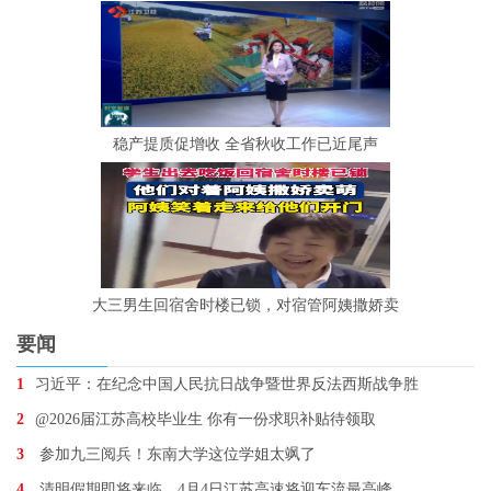
稳产提质促增收 全省秋收工作已近尾声
大三男生回宿舍时楼已锁，对宿管阿姨撒娇卖
要闻
1
习近平：在纪念中国人民抗日战争暨世界反法西斯战争胜
2
@2026届江苏高校毕业生 你有一份求职补贴待领取
3
参加九三阅兵！东南大学这位学姐太飒了
4
清明假期即将来临，4月4日江苏高速将迎车流最高峰