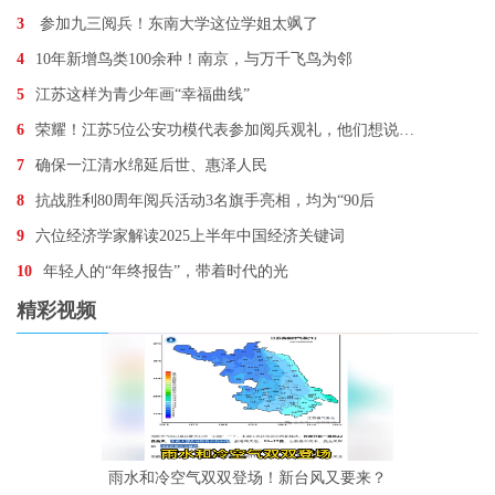
3
参加九三阅兵！东南大学这位学姐太飒了
4
10年新增鸟类100余种！南京，与万千飞鸟为邻
5
江苏这样为青少年画“幸福曲线”
6
荣耀！江苏5位公安功模代表参加阅兵观礼，他们想说…
7
确保一江清水绵延后世、惠泽人民
8
抗战胜利80周年阅兵活动3名旗手亮相，均为“90后
9
六位经济学家解读2025上半年中国经济关键词
10
年轻人的“年终报告”，带着时代的光
精彩视频
雨水和冷空气双双登场！新台风又要来？