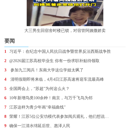
大三男生回宿舍时楼已锁，对宿管阿姨撒娇卖
要闻
1
习近平：在纪念中国人民抗日战争暨世界反法西斯战争胜
2
@2026届江苏高校毕业生 你有一份求职补贴待领取
3
参加九三阅兵！东南大学这位学姐太飒了
4
清明假期即将来临，4月4日江苏高速将迎车流最高峰
5
全国两会上，“苏超”为何这么火？
6
10年新增鸟类100余种！南京，与万千飞鸟为邻
7
江苏这样为青少年画“幸福曲线”
8
荣耀！江苏5位公安功模代表参加阅兵观礼，他们想说…
9
确保一江清水绵延后世、惠泽人民