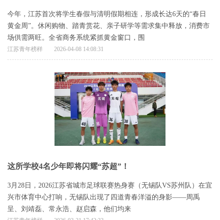
今年，江苏首次将学生春假与清明假期相连，形成长达6天的“春日
黄金周”。休闲购物、踏青赏花、亲子研学等需求集中释放，消费市
场供需两旺。全省商务系统紧抓黄金窗口，围
江苏青年榜样
2026-04-08 14:08:31
这所学校4名少年即将闪耀“苏超”！
3月28日，2026江苏省城市足球联赛热身赛（无锡队VS苏州队）在宜
兴市体育中心打响，无锡队出现了四道青春洋溢的身影——周禹
呈、刘靖磊、常永浩、赵启森，他们均来