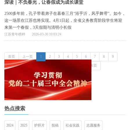
深读｜不负春光，让春假成为成长课堂
2500多年前，孔子带着弟子在暮春三月“浴乎沂，风乎舞雩”。如今，
这一场景在江苏也将实现。4月1日起，全省义务教育阶段学生将迎
来第一个春假，3天假期与清明小长假
江苏青年榜样
2026-03-30 10:03:24
首页
上一页
1
2
3
4
5
6
7
8
9
10
11
12
13
14
15
下一页
末页
热点搜索
2024
2025
护肝片
投稿
社会实践
志愿服务