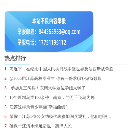
热点排行
1
习近平：在纪念中国人民抗日战争暨世界反法西斯战争胜
2
@2026届江苏高校毕业生 你有一份求职补贴待领取
3
参加九三阅兵！东南大学这位学姐太飒了
4
10年新增鸟类100余种！南京，与万千飞鸟为邻
5
江苏这样为青少年画“幸福曲线”
6
荣耀！江苏5位公安功模代表参加阅兵观礼，他们想说…
7
确保一江清水绵延后世、惠泽人民