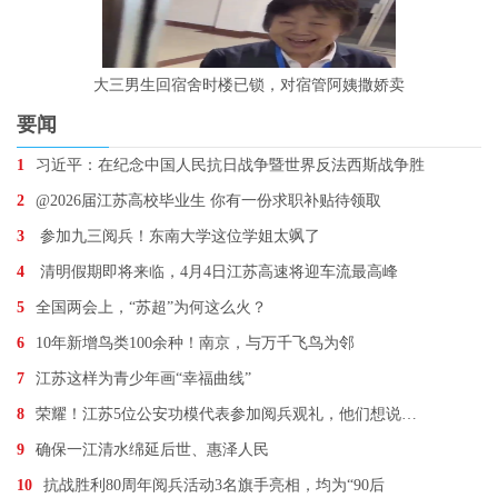
大三男生回宿舍时楼已锁，对宿管阿姨撒娇卖
要闻
1
习近平：在纪念中国人民抗日战争暨世界反法西斯战争胜
2
@2026届江苏高校毕业生 你有一份求职补贴待领取
3
参加九三阅兵！东南大学这位学姐太飒了
4
清明假期即将来临，4月4日江苏高速将迎车流最高峰
5
全国两会上，“苏超”为何这么火？
6
10年新增鸟类100余种！南京，与万千飞鸟为邻
7
江苏这样为青少年画“幸福曲线”
8
荣耀！江苏5位公安功模代表参加阅兵观礼，他们想说…
9
确保一江清水绵延后世、惠泽人民
10
抗战胜利80周年阅兵活动3名旗手亮相，均为“90后