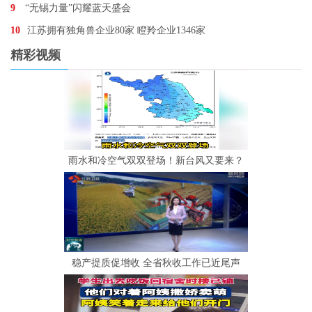
9
“无锡力量”闪耀蓝天盛会
10
江苏拥有独角兽企业80家 瞪羚企业1346家
精彩视频
雨水和冷空气双双登场！新台风又要来？
稳产提质促增收 全省秋收工作已近尾声