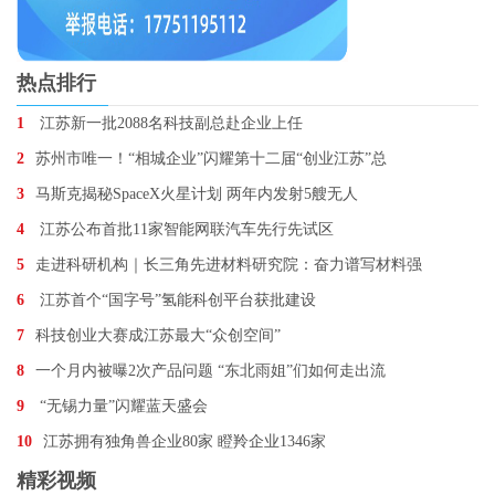
热点排行
1
江苏新一批2088名科技副总赴企业上任
2
苏州市唯一！“相城企业”闪耀第十二届“创业江苏”总
3
马斯克揭秘SpaceX火星计划 两年内发射5艘无人
4
江苏公布首批11家智能网联汽车先行先试区
5
走进科研机构｜长三角先进材料研究院：奋力谱写材料强
6
江苏首个“国字号”氢能科创平台获批建设
7
科技创业大赛成江苏最大“众创空间”
8
一个月内被曝2次产品问题 “东北雨姐”们如何走出流
9
“无锡力量”闪耀蓝天盛会
10
江苏拥有独角兽企业80家 瞪羚企业1346家
精彩视频