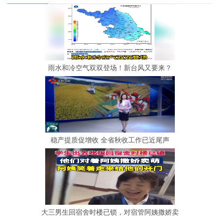
雨水和冷空气双双登场！新台风又要来？
稳产提质促增收 全省秋收工作已近尾声
大三男生回宿舍时楼已锁，对宿管阿姨撒娇卖