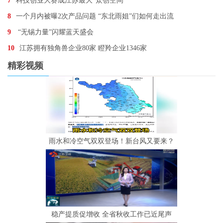
7
科技创业大赛成江苏最大“众创空间”
8
一个月内被曝2次产品问题 “东北雨姐”们如何走出流
9
“无锡力量”闪耀蓝天盛会
10
江苏拥有独角兽企业80家 瞪羚企业1346家
精彩视频
雨水和冷空气双双登场！新台风又要来？
稳产提质促增收 全省秋收工作已近尾声