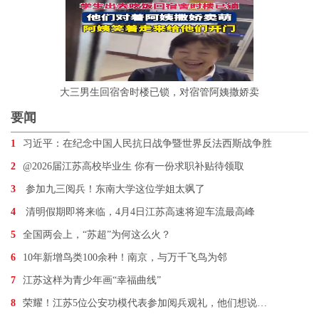
大三男生回宿舍时楼已锁，对宿管阿姨撒娇卖
要闻
1
习近平：在纪念中国人民抗日战争暨世界反法西斯战争胜
2
@2026届江苏高校毕业生 你有一份求职补贴待领取
3
参加九三阅兵！东南大学这位学姐太飒了
4
清明假期即将来临，4月4日江苏高速将迎车流最高峰
5
全国两会上，“苏超”为何这么火？
6
10年新增鸟类100余种！南京，与万千飞鸟为邻
7
江苏这样为青少年画“幸福曲线”
8
荣耀！江苏5位公安功模代表参加阅兵观礼，他们想说…