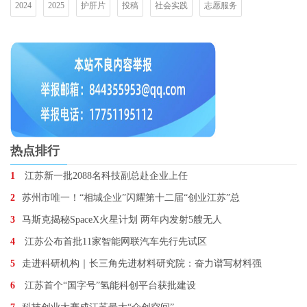
2024
2025
护肝片
投稿
社会实践
志愿服务
热点排行
1
江苏新一批2088名科技副总赴企业上任
2
苏州市唯一！“相城企业”闪耀第十二届“创业江苏”总
3
马斯克揭秘SpaceX火星计划 两年内发射5艘无人
4
江苏公布首批11家智能网联汽车先行先试区
5
走进科研机构｜长三角先进材料研究院：奋力谱写材料强
6
江苏首个“国字号”氢能科创平台获批建设