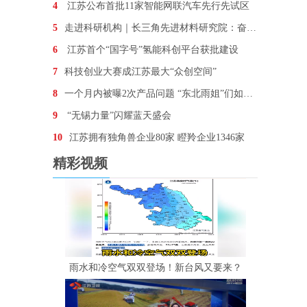
4
江苏公布首批11家智能网联汽车先行先试区
5
走进科研机构｜长三角先进材料研究院：奋力谱写材料强
6
江苏首个“国字号”氢能科创平台获批建设
7
科技创业大赛成江苏最大“众创空间”
8
一个月内被曝2次产品问题 “东北雨姐”们如何走出流
9
“无锡力量”闪耀蓝天盛会
10
江苏拥有独角兽企业80家 瞪羚企业1346家
精彩视频
雨水和冷空气双双登场！新台风又要来？