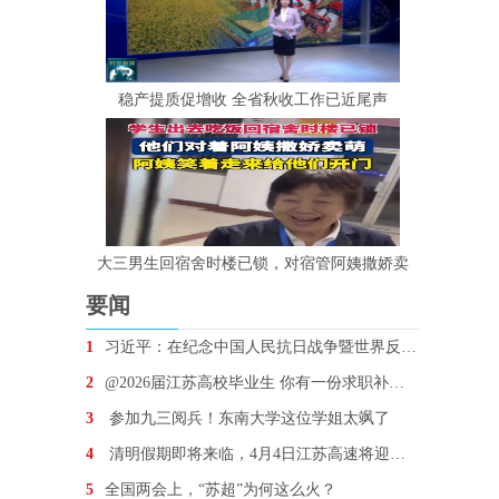
稳产提质促增收 全省秋收工作已近尾声
大三男生回宿舍时楼已锁，对宿管阿姨撒娇卖
要闻
1
习近平：在纪念中国人民抗日战争暨世界反法西斯战争胜
2
@2026届江苏高校毕业生 你有一份求职补贴待领取
3
参加九三阅兵！东南大学这位学姐太飒了
4
清明假期即将来临，4月4日江苏高速将迎车流最高峰
5
全国两会上，“苏超”为何这么火？