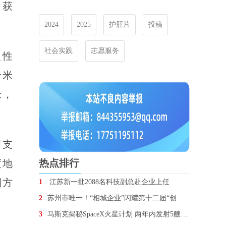
，获
2024
2025
护肝片
投稿
社会实践
志愿服务
史性
千米
米，
据支
热点排行
度地
划方
1
江苏新一批2088名科技副总赴企业上任
2
苏州市唯一！“相城企业”闪耀第十二届“创业江苏”总
）
3
马斯克揭秘SpaceX火星计划 两年内发射5艘无人