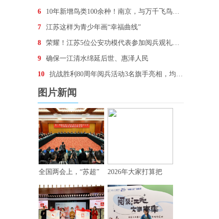
6
10年新增鸟类100余种！南京，与万千飞鸟为邻
7
江苏这样为青少年画“幸福曲线”
8
荣耀！江苏5位公安功模代表参加阅兵观礼，他们想说…
9
确保一江清水绵延后世、惠泽人民
10
抗战胜利80周年阅兵活动3名旗手亮相，均为“90后
图片新闻
全国两会上，“苏超”
2026年大家打算把