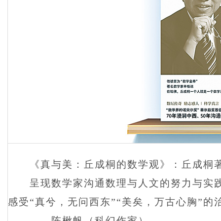
《真与美：丘成桐的数学观》：丘成桐著
呈现数学家沟通数理与人文的努力与实践
感受“真兮，无问西东”“美矣，万古心胸”的
——陈楸帆（科幻作家）