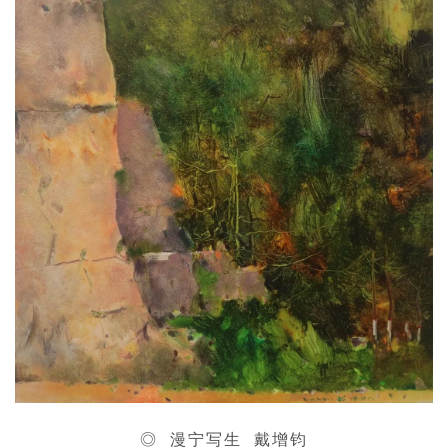
◎ 漫宁写生 戴增钧