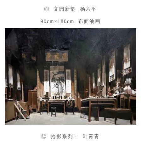
◎ 文园新韵 杨六平
90cm×180cm 布面油画
◎ 拾影系列二 叶青青