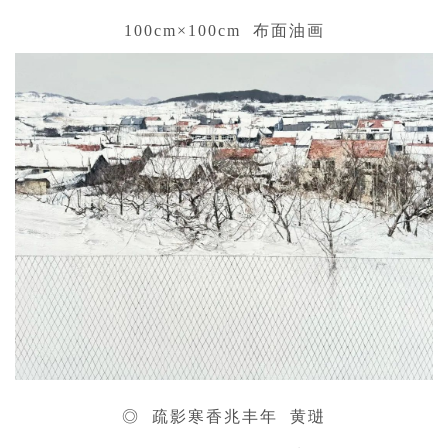
100cm×100cm 布面油画
◎ 疏影寒香兆丰年 黄琎