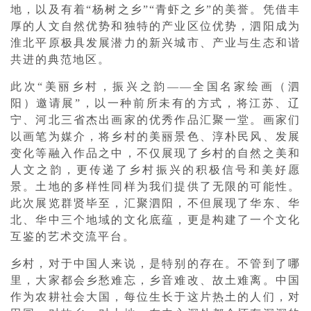
地，以及有着“杨树之乡”“青虾之乡”的美誉。凭借丰
厚的人文自然优势和独特的产业区位优势，泗阳成为
淮北平原极具发展潜力的新兴城市、产业与生态和谐
共进的典范地区。
此次“美丽乡村，振兴之韵——全国名家绘画（泗
阳）邀请展”，以一种前所未有的方式，将江苏、辽
宁、河北三省杰出画家的优秀作品汇聚一堂。画家们
以画笔为媒介，将乡村的美丽景色、淳朴民风、发展
变化等融入作品之中，不仅展现了乡村的自然之美和
人文之韵，更传递了乡村振兴的积极信号和美好愿
景。土地的多样性同样为我们提供了无限的可能性。
此次展览群贤毕至，汇聚泗阳，不但展现了华东、华
北、华中三个地域的文化底蕴，更是构建了一个文化
互鉴的艺术交流平台。
乡村，对于中国人来说，是特别的存在。不管到了哪
里，大家都会乡愁难忘，乡音难改、故土难离。中国
作为农耕社会大国，每位生长于这片热土的人们，对