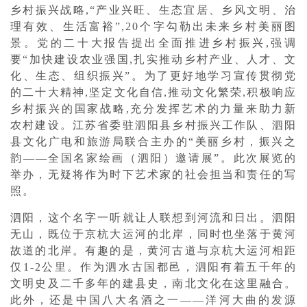
乡村振兴战略,“产业兴旺、生态宜居、乡风文明、治
理有效、生活富裕”,20个字勾勒出未来乡村美丽图
景。党的二十大报告提出全面推进乡村振兴,强调
要“加快建设农业强国,扎实推动乡村产业、人才、文
化、生态、组织振兴”。为了更好地学习宣传贯彻党
的二十大精神,坚定文化自信,推动文化繁荣,积极响应
乡村振兴的国家战略,充分发挥艺术的力量来助力新
农村建设。江苏省委驻泗阳县乡村振兴工作队、泗阳
县文化广电和旅游局联合主办的“美丽乡村，振兴之
韵——全国名家绘画（泗阳）邀请展”。此次展览的
举办，无疑将作为时下艺术家的社会担当和责任的写
照。
泗阳，这个名字一听就让人联想到河流和日出。泗阳
无山，既位于京杭大运河的北岸，同时也坐落于黄河
故道的北岸。有趣的是，黄河古道与京杭大运河相距
仅1-2公里。作为泗水古国都邑，泗阳有着五千年的
文明史及二千多年的建县史，南北文化在这里融合。
此外，还是中国八大名酒之一——洋河大曲的发源