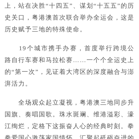
上，站在决胜“十四五”、谋划“十五五”的历
史关口，粤港澳首次联合举办全运会，这是
历史赋予三地的特殊使命。
19个城市携手办赛，首度举行跨境公
路自行车赛和马拉松赛……一个个全运史上
的“第一次”，见证着大湾区的深度融合与澎
湃活力。
全场观众起立凝视，粤港澳三地同步升
国旗、奏唱国歌。珠水斑斓、维港溢彩、濠
江绚烂，定格下这振奋人心的经典时刻。拳
拳爱国心激荡家国情怀，汇聚起砥砺奋进的