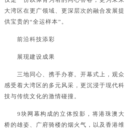
大湾区在更广领域、更深层次的融合发展提
供宝贵的“全运样本”。
前沿科技添彩
展现建设成果
三地同心、携手办赛。开幕式上，观众
感受着大湾区的多元风采，更沉浸于现代科
技与传统文化的激情碰撞。
9块网幕构成的立体投影，将港珠澳大
桥的雄姿、广府骑楼的烟火气，以及香港维