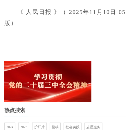
《 人民日报 》（ 2025年11月10日 05
版）
热点搜索
2024
2025
护肝片
投稿
社会实践
志愿服务