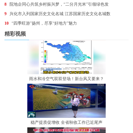
8
院地企同心共筑乡村振兴梦，“二分月光米”引领绿色发
9
兴化市入列国家历史文化名城 江苏国家历史文化名城数
10
“四季旺游”扬州，尽享“好地方”魅力
精彩视频
雨水和冷空气双双登场！新台风又要来？
稳产提质促增收 全省秋收工作已近尾声