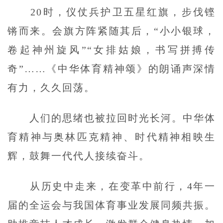
20时，仪仗兵护卫五星红旗，步伐铿
锵而来。会旗方阵紧随其后，“小小银球，
卷起神州旋风”“女排姑娘，书写拼搏传
奇”……《中华体育精神颂》的朗诵声深情
有力，久久回荡。
人们的思绪也被拉回时光长河。中华体
育精神与奥林匹克精神、时代精神相映生
辉，鼓舞一代代人接续奋斗。
从历史中走来，在变革中前行，4年一
届的全运会与我国体育事业发展同频共振。