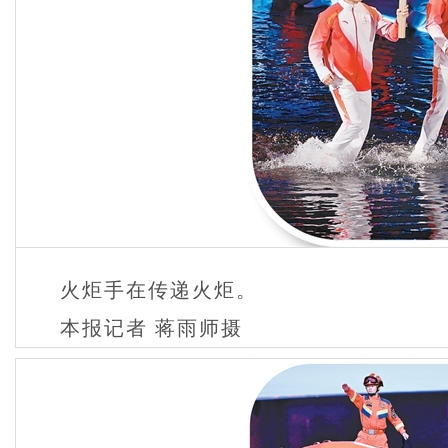
火炬手在传递火炬。
本报记者 蒋雨师摄