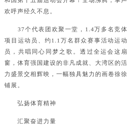
和国第十五届运动会开幕！全场沸腾，掌声
欢呼声经久不息。
37个代表团欢聚一堂，1.4万多名竞体
项目运动员、约1.1万名群众赛事活动运动
员，共唱同心同梦之歌。透过全运会这扇
窗，体育强国建设的非凡成就、大湾区的活
力盛景交相辉映，一幅独具魅力的画卷徐徐
铺展。
弘扬体育精神
汇聚奋进力量