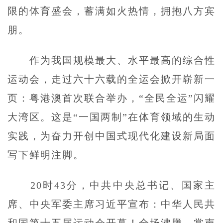
限的体育盛会，蓄满如火热情，拥抱八方宾
朋。
作为我国规模最大、水平最高的综合性
运动会，走过六十六载的全运会掀开崭新一
页：粤港澳首次联合举办，“全民全运”闪耀
大湾区。这是“一国两制”在体育领域的生动
实践，为奋力开创中国式现代化建设新局面
写下鲜明注脚。
20时43分，中共中央总书记、国家主
席、中央军委主席习近平宣布：中华人民共