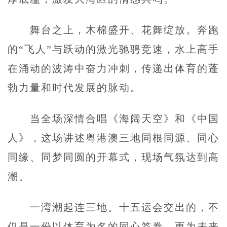
舞台之上，木棉盛开、花舞绽放。奔跑
的“飞人”与跃动的激光驰骋竞速，水上高手
在涌动的波涛中奋力冲刺，传递出体育的蓬
勃力量和时代发展的脉动。
当全场深情合唱《海阔天空》和《中国
人》，这场讲述粤港澳三地同根同源、同心
同缘、同梦同圆的开幕式，现场气氛达到高
潮。
一湾潮起连三地。十五运会交出的，不
仅是一份以体育为名的同心答卷，更为未来