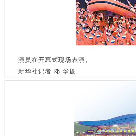
演员在开幕式现场表演。
新华社记者 邓 华摄