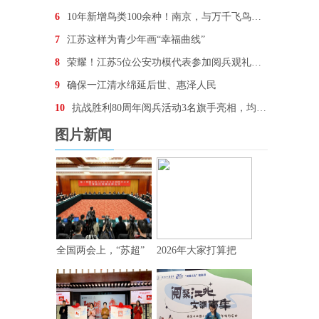
6
10年新增鸟类100余种！南京，与万千飞鸟为邻
7
江苏这样为青少年画“幸福曲线”
8
荣耀！江苏5位公安功模代表参加阅兵观礼，他们想说…
9
确保一江清水绵延后世、惠泽人民
10
抗战胜利80周年阅兵活动3名旗手亮相，均为“90后
图片新闻
全国两会上，“苏超”
2026年大家打算把