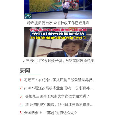
稳产提质促增收 全省秋收工作已近尾声
大三男生回宿舍时楼已锁，对宿管阿姨撒娇卖
要闻
1
习近平：在纪念中国人民抗日战争暨世界反法西斯战争胜
2
@2026届江苏高校毕业生 你有一份求职补贴待领取
3
参加九三阅兵！东南大学这位学姐太飒了
4
清明假期即将来临，4月4日江苏高速将迎车流最高峰
5
全国两会上，“苏超”为何这么火？