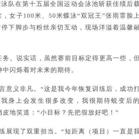
省游泳队在第十五届全国运动会泳池斩获佳绩后
女子100米、50米蝶泳“双冠王”张雨霏脸
时停下脚步与粉丝亲切互动，现场洋溢着温馨
任务。说实话，虽然赛前目标定得更高一些，
神中闪烁着对未来的期待。
言意义非凡。“这是我今年恢复训练后，成功
，我身上会发生很多改变，我很期待蜕变后
俏皮地笑道：“小目标？先把假放好吧！”
练展现了双重担当。“短距离（项目）一直是