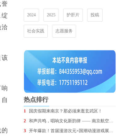
载誉
上绽
2024
2025
护肝片
投稿
融洽
社会实践
志愿服务
但该
打响
热点排行
的自
1
国庆假期来南京？那必须来逛玄武区！
2
和声共鸣，唱响文化新韵律 —— 南京航空航天大学鹰
我的
3
开年爆款！首届漫游次元×国潮动漫游戏展圆满收官