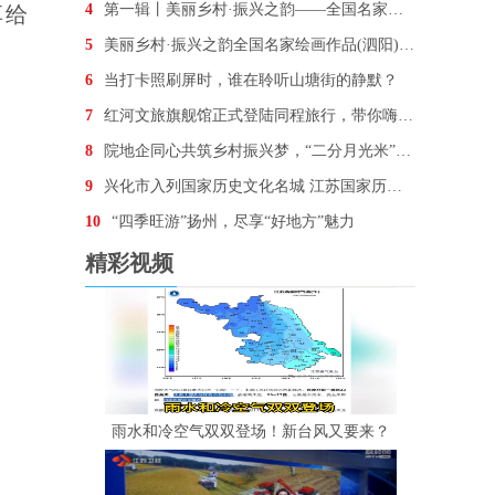
4
第一辑丨美丽乡村·振兴之韵——全国名家绘画作品(泗
享给
5
美丽乡村·振兴之韵全国名家绘画作品(泗阳)邀请展开
6
当打卡照刷屏时，谁在聆听山塘街的静默？
7
红河文旅旗舰馆正式登陆同程旅行，带你嗨翻“最云南”
8
院地企同心共筑乡村振兴梦，“二分月光米”引领绿色发
9
兴化市入列国家历史文化名城 江苏国家历史文化名城数
10
“四季旺游”扬州，尽享“好地方”魅力
精彩视频
雨水和冷空气双双登场！新台风又要来？