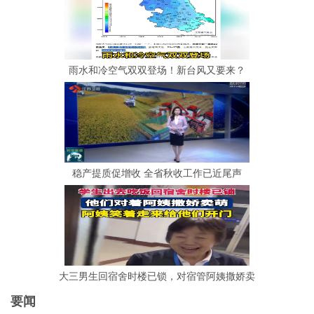
雨水和冷空气双双登场！新台风又要来？
稳产提质促增收 全省秋收工作已近尾声
大三男生回宿舍时楼已锁，对宿管阿姨撒娇卖
要闻