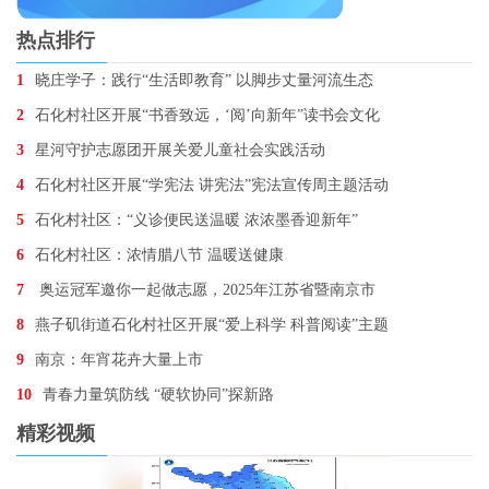
热点排行
1
晓庄学子：践行“生活即教育” 以脚步丈量河流生态
2
石化村社区开展“书香致远，‘阅’向新年”读书会文化
3
星河守护志愿团开展关爱儿童社会实践活动
4
石化村社区开展“学宪法 讲宪法”宪法宣传周主题活动
5
石化村社区：“义诊便民送温暖 浓浓墨香迎新年”
6
石化村社区：浓情腊八节 温暖送健康
7
奥运冠军邀你一起做志愿，2025年江苏省暨南京市
8
燕子矶街道石化村社区开展“爱上科学 科普阅读”主题
9
南京：年宵花卉大量上市
10
青春力量筑防线 “硬软协同”探新路
精彩视频