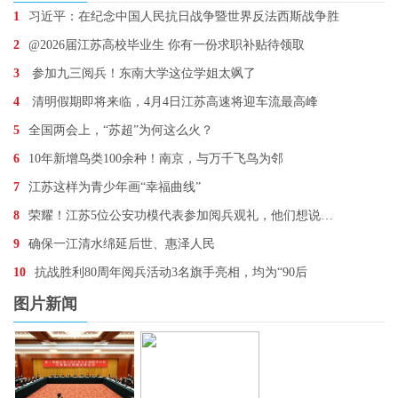
1
习近平：在纪念中国人民抗日战争暨世界反法西斯战争胜
2
@2026届江苏高校毕业生 你有一份求职补贴待领取
3
参加九三阅兵！东南大学这位学姐太飒了
4
清明假期即将来临，4月4日江苏高速将迎车流最高峰
5
全国两会上，“苏超”为何这么火？
6
10年新增鸟类100余种！南京，与万千飞鸟为邻
7
江苏这样为青少年画“幸福曲线”
8
荣耀！江苏5位公安功模代表参加阅兵观礼，他们想说…
9
确保一江清水绵延后世、惠泽人民
10
抗战胜利80周年阅兵活动3名旗手亮相，均为“90后
图片新闻