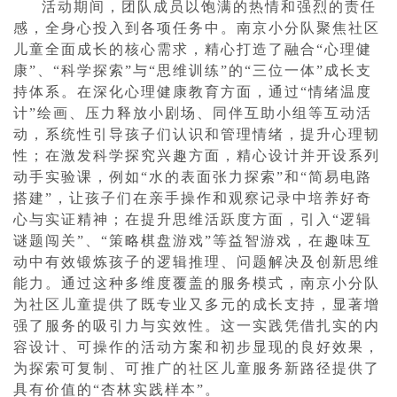
活动期间，团队成员以饱满的热情和强烈的责任
感，全身心投入到各项任务中。南京小分队聚焦社区
儿童全面成长的核心需求，精心打造了融合“心理健
康”、“科学探索”与“思维训练”的“三位一体”成长支
持体系。在深化心理健康教育方面，通过“情绪温度
计”绘画、压力释放小剧场、同伴互助小组等互动活
动，系统性引导孩子们认识和管理情绪，提升心理韧
性；在激发科学探究兴趣方面，精心设计并开设系列
动手实验课，例如“水的表面张力探索”和“简易电路
搭建”，让孩子们在亲手操作和观察记录中培养好奇
心与实证精神；在提升思维活跃度方面，引入“逻辑
谜题闯关”、“策略棋盘游戏”等益智游戏，在趣味互
动中有效锻炼孩子的逻辑推理、问题解决及创新思维
能力。通过这种多维度覆盖的服务模式，南京小分队
为社区儿童提供了既专业又多元的成长支持，显著增
强了服务的吸引力与实效性。这一实践凭借扎实的内
容设计、可操作的活动方案和初步显现的良好效果，
为探索可复制、可推广的社区儿童服务新路径提供了
具有价值的“杏林实践样本”。