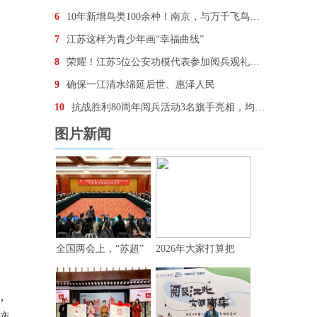
6
10年新增鸟类100余种！南京，与万千飞鸟为邻
7
江苏这样为青少年画“幸福曲线”
8
荣耀！江苏5位公安功模代表参加阅兵观礼，他们想说…
9
确保一江清水绵延后世、惠泽人民
10
抗战胜利80周年阅兵活动3名旗手亮相，均为“90后
图片新闻
全国两会上，“苏超”
2026年大家打算把
，