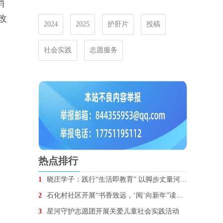
消
改
2024
2025
护肝片
投稿
社会实践
志愿服务
热点排行
1
晓庄学子：践行“生活即教育” 以脚步丈量河流生态
2
石化村社区开展“书香致远，‘阅’向新年”读书会文化
3
星河守护志愿团开展关爱儿童社会实践活动