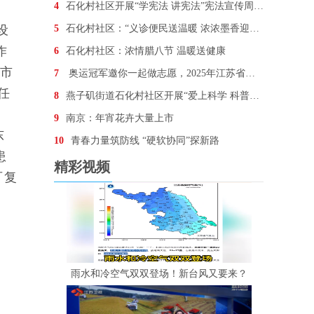
4
石化村社区开展“学宪法 讲宪法”宪法宣传周主题活动
设
5
石化村社区：“义诊便民送温暖 浓浓墨香迎新年”
作
6
石化村社区：浓情腊八节 温暖送健康
京市
7
奥运冠军邀你一起做志愿，2025年江苏省暨南京市
任
8
燕子矶街道石化村社区开展“爱上科学 科普阅读”主题
9
南京：年宵花卉大量上市
东
10
青春力量筑防线 “硬软协同”探新路
患
精彩视频
可复
雨水和冷空气双双登场！新台风又要来？