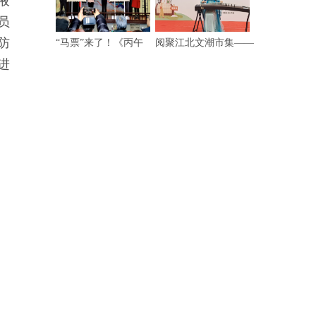
液
员
防
“马票”来了！《丙午
阅聚江北文潮市集——
进