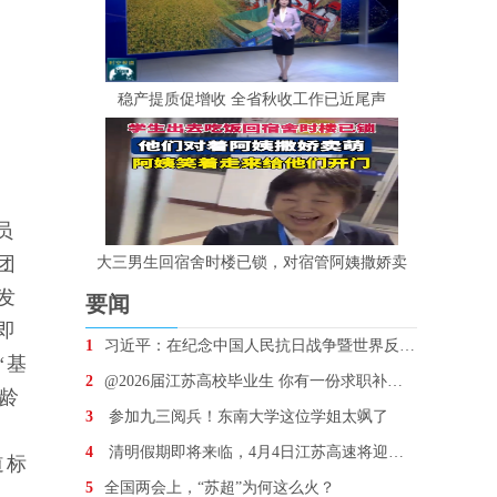
稳产提质促增收 全省秋收工作已近尾声
员
团
大三男生回宿舍时楼已锁，对宿管阿姨撒娇卖
发
要闻
即
1
习近平：在纪念中国人民抗日战争暨世界反法西斯战争胜
“基
2
@2026届江苏高校毕业生 你有一份求职补贴待领取
龄
3
参加九三阅兵！东南大学这位学姐太飒了
4
清明假期即将来临，4月4日江苏高速将迎车流最高峰
道标
5
全国两会上，“苏超”为何这么火？