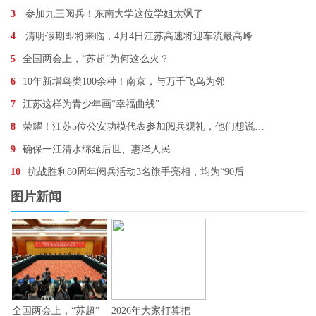
3
参加九三阅兵！东南大学这位学姐太飒了
4
清明假期即将来临，4月4日江苏高速将迎车流最高峰
5
全国两会上，“苏超”为何这么火？
6
10年新增鸟类100余种！南京，与万千飞鸟为邻
7
江苏这样为青少年画“幸福曲线”
8
荣耀！江苏5位公安功模代表参加阅兵观礼，他们想说…
9
确保一江清水绵延后世、惠泽人民
10
抗战胜利80周年阅兵活动3名旗手亮相，均为“90后
图片新闻
全国两会上，“苏超”
2026年大家打算把