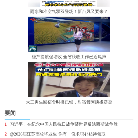
雨水和冷空气双双登场！新台风又要来？
稳产提质促增收 全省秋收工作已近尾声
大三男生回宿舍时楼已锁，对宿管阿姨撒娇卖
要闻
1
习近平：在纪念中国人民抗日战争暨世界反法西斯战争胜
2
@2026届江苏高校毕业生 你有一份求职补贴待领取