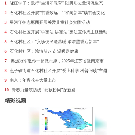
1
晓庄学子：践行“生活即教育” 以脚步丈量河流生态
2
石化村社区开展“书香致远，‘阅’向新年”读书会文化
3
星河守护志愿团开展关爱儿童社会实践活动
4
石化村社区开展“学宪法 讲宪法”宪法宣传周主题活动
5
石化村社区：“义诊便民送温暖 浓浓墨香迎新年”
6
石化村社区：浓情腊八节 温暖送健康
7
奥运冠军邀你一起做志愿，2025年江苏省暨南京市
8
燕子矶街道石化村社区开展“爱上科学 科普阅读”主题
9
南京：年宵花卉大量上市
10
青春力量筑防线 “硬软协同”探新路
精彩视频