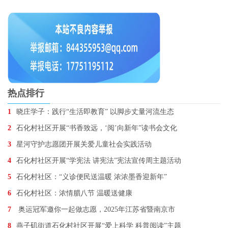
热点排行
1
晓庄学子：践行“生活即教育” 以脚步丈量河流生态
2
石化村社区开展“书香致远，‘阅’向新年”读书会文化
3
星河守护志愿团开展关爱儿童社会实践活动
4
石化村社区开展“学宪法 讲宪法”宪法宣传周主题活动
5
石化村社区：“义诊便民送温暖 浓浓墨香迎新年”
6
石化村社区：浓情腊八节 温暖送健康
7
奥运冠军邀你一起做志愿，2025年江苏省暨南京市
8
燕子矶街道石化村社区开展“爱上科学 科普阅读”主题