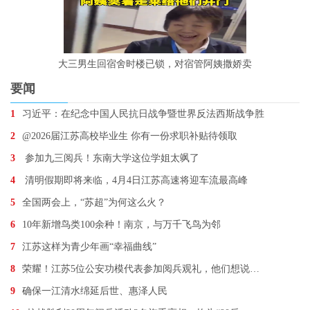
大三男生回宿舍时楼已锁，对宿管阿姨撒娇卖
要闻
1
习近平：在纪念中国人民抗日战争暨世界反法西斯战争胜
2
@2026届江苏高校毕业生 你有一份求职补贴待领取
3
参加九三阅兵！东南大学这位学姐太飒了
4
清明假期即将来临，4月4日江苏高速将迎车流最高峰
5
全国两会上，“苏超”为何这么火？
6
10年新增鸟类100余种！南京，与万千飞鸟为邻
7
江苏这样为青少年画“幸福曲线”
8
荣耀！江苏5位公安功模代表参加阅兵观礼，他们想说…
9
确保一江清水绵延后世、惠泽人民