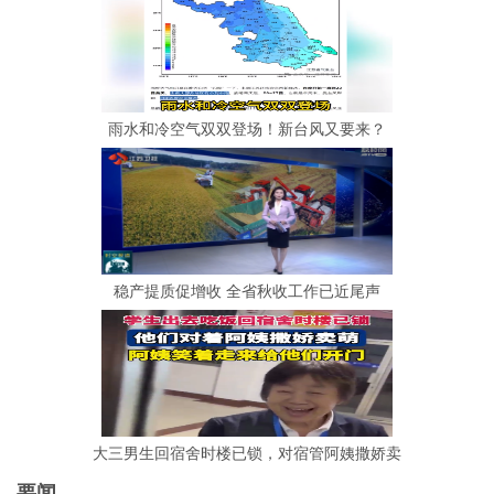
雨水和冷空气双双登场！新台风又要来？
稳产提质促增收 全省秋收工作已近尾声
大三男生回宿舍时楼已锁，对宿管阿姨撒娇卖
要闻