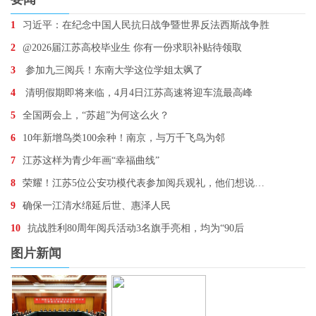
1
习近平：在纪念中国人民抗日战争暨世界反法西斯战争胜
2
@2026届江苏高校毕业生 你有一份求职补贴待领取
3
参加九三阅兵！东南大学这位学姐太飒了
4
清明假期即将来临，4月4日江苏高速将迎车流最高峰
5
全国两会上，“苏超”为何这么火？
6
10年新增鸟类100余种！南京，与万千飞鸟为邻
7
江苏这样为青少年画“幸福曲线”
8
荣耀！江苏5位公安功模代表参加阅兵观礼，他们想说…
9
确保一江清水绵延后世、惠泽人民
10
抗战胜利80周年阅兵活动3名旗手亮相，均为“90后
图片新闻