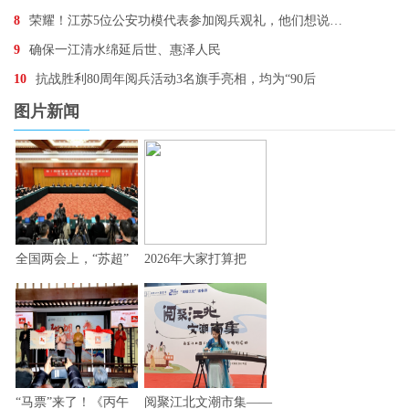
8
荣耀！江苏5位公安功模代表参加阅兵观礼，他们想说…
9
确保一江清水绵延后世、惠泽人民
10
抗战胜利80周年阅兵活动3名旗手亮相，均为“90后
图片新闻
全国两会上，“苏超”
2026年大家打算把
“马票”来了！《丙午
阅聚江北文潮市集——