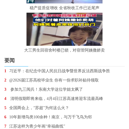
稳产提质促增收 全省秋收工作已近尾声
大三男生回宿舍时楼已锁，对宿管阿姨撒娇卖
要闻
1
习近平：在纪念中国人民抗日战争暨世界反法西斯战争胜
2
@2026届江苏高校毕业生 你有一份求职补贴待领取
3
参加九三阅兵！东南大学这位学姐太飒了
4
清明假期即将来临，4月4日江苏高速将迎车流最高峰
5
全国两会上，“苏超”为何这么火？
6
10年新增鸟类100余种！南京，与万千飞鸟为邻
7
江苏这样为青少年画“幸福曲线”