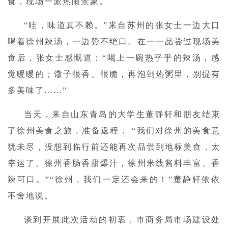
食，现场一派热闹景象。
“哇，味道真不赖。”来自苏州的张女士一边大口
喝着徐州辣汤，一边赞不绝口。在一一品尝过现场美
食后，张女士感慨道：“喝上一碗热乎乎的辣汤，感
觉暖暖的；馓子很香、很脆，再泡到热粥里，别提有
多美味了……”
当天，来自山东青岛的大学生董静轩和朋友结束
了徐州美食之旅，准备返程， “我们对徐州的美食意
犹未尽，没想到临行前还能再次品尝到地标美食，太
幸运了。徐州香肠香甜爆汁，徐州米线酱料丰富、香
辣可口。”“徐州，我们一定还会来的！”董静轩依依
不舍地说。
谈到开展此次活动的初衷，市商务局市场建设处