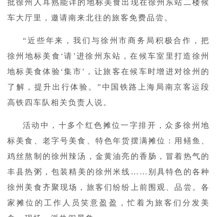
批徐州人耳熟能详的地标美食出现在徐州东站二楼候
车大厅里，邀请南来北往的旅客免费品尝。
“近些年来，我们与徐州市商务局积极合作，把
徐州地标美食‘请’进徐州东站，在候车室里打造徐州
地标美食体验‘集市’，让旅客在候车时增进对徐州的
了解，提升出行体验。”中国铁路上海局南京客运段
高铁四车队相关负责人说。
活动中，十多个红色摊位一字排开，众多徐州地
标美食、老字号美食、特色年货摆满摊位：用鳝鱼、
鸡丝熬制的徐州辣汤，金黄油亮的香肠，冒着热气的
丰县热粥，包装精美的徐州米线……别具特色的各种
徐州美食齐聚现场，旅客们纷纷上前围观、品尝。各
家摊位的工作人员笑意盈盈，忙着为旅客们分发美