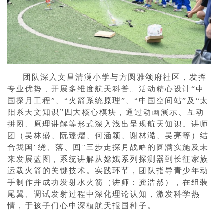
团队深入文昌清澜小学与方圆雅颂府社区，发挥
专业优势，开展多维度航天科普。活动精心设计“中
国探月工程”、“火箭系统原理”、“中国空间站”及“太
阳系天文知识”四大核心模块，通过动画演示、互动
拼图、原理讲解等形式深入浅出呈现航天知识。讲师
团（吴林盛、阮臻熠、何涵颖、谢林澔、吴亮等）结
合我国“绕、落、回”三步走探月战略的圆满实施及未
来发展蓝图，系统讲解从嫦娥系列探测器到长征家族
运载火箭的关键技术。实践环节，团队指导青少年动
手制作并成功发射水火箭（讲师：龚浩然），在组装
尾翼、调试发射过程中深化理论认知，激发科学热
情，于孩子们心中深植航天报国种子。