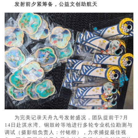
发射前夕紧筹备，公益文创助航天
为完美记录天舟九号发射盛况，团队提前于7月
14日赴淇水湾、铜鼓岭等地进行多轮专业机位勘测与
调试（摄影组负责人：付铭楷），力求捕捉最佳视