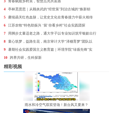
3
青春赋能乡村美，智慧点亮共富路
4
亭林觅贤思｜从顾炎武的“经世策”到治古城的“焕新钥
5
赓续函关红色血脉，让党史文化在青春接力中薪火相传
6
江苏农牧“特色助振兴 ‘留’你看乡村”社会实践团探
7
用脚步丈量适老之路，通大学子以专业知识筑牢银龄出行
8
童心筑梦，益路生花，南京审计大学“泽穗育梦”团队以
9
暑期社会实践爱国主义教育篇｜环境学院“绿盾先锋”实
10
跨界共研，生科探新
精彩视频
雨水和冷空气双双登场！新台风又要来？