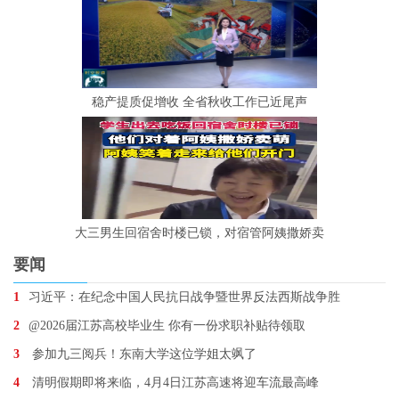
稳产提质促增收 全省秋收工作已近尾声
大三男生回宿舍时楼已锁，对宿管阿姨撒娇卖
要闻
1
习近平：在纪念中国人民抗日战争暨世界反法西斯战争胜
2
@2026届江苏高校毕业生 你有一份求职补贴待领取
3
参加九三阅兵！东南大学这位学姐太飒了
4
清明假期即将来临，4月4日江苏高速将迎车流最高峰