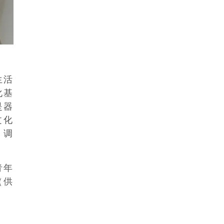
生活
化基
是器
文化
。调
青年
（供