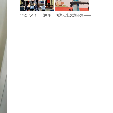
“马票”来了！《丙午
阅聚江北文潮市集——