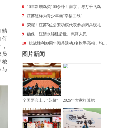
6
10年新增鸟类100余种！南京，与万千飞鸟为邻
7
江苏这样为青少年画“幸福曲线”
8
荣耀！江苏5位公安功模代表参加阅兵观礼，他们想说…
和精
9
确保一江清水绵延后世、惠泽人民
如何
10
抗战胜利80周年阅兵活动3名旗手亮相，均为“90后
上，
图片新闻
成员
穿梭
心与
全国两会上，“苏超”
2026年大家打算把