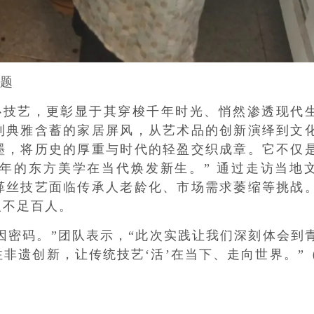
题
心技艺，更彰显于其穿梭千年时光、悄然渗透现代
到典雅含蓄的家居屏风，从艺术品的创新演绎到文
墨，将历史的厚重与时代的轻盈交织成章。它不仅
年的东方美学在当代焕发新生。” 通过走访当地
缂丝技艺面临传承人老龄化、市场需求萎缩等挑战
人不足百人。
因密码。”团队表示，“此次实践让我们深刻体会到
非遗创新，让传统技艺‘活’在当下、走向世界。”