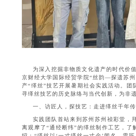
为深入挖掘非物质文化遗产的时代价值，
京财经大学国际经贸学院“丝韵—探遗苏
产“缂丝”技艺开展暑期社会实践活动。
寻缂丝技艺的历史脉络与当代创新，为非
一、访匠人，探技艺：走进缂丝千年传
实践团队首站来到苏州苏州祯彩堂，
离观摩了“通经断纬”的缂丝制作工艺，
绍：“缂丝以‘一寸缂丝一寸金’闻名，需