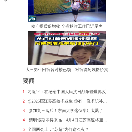
稳产提质促增收 全省秋收工作已近尾声
大三男生回宿舍时楼已锁，对宿管阿姨撒娇卖
要闻
1
习近平：在纪念中国人民抗日战争暨世界反法西斯战争胜
2
@2026届江苏高校毕业生 你有一份求职补贴待领取
3
参加九三阅兵！东南大学这位学姐太飒了
4
清明假期即将来临，4月4日江苏高速将迎车流最高峰
5
全国两会上，“苏超”为何这么火？