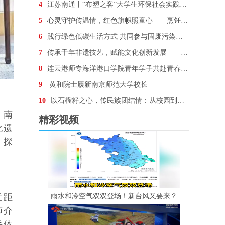
4
江苏南通丨“布塑之客”大学生环保社会实践活动在南通
5
心灵守护传温情，红色旗帜照童心——烹饪科技学院“勤
6
践行绿色低碳生活方式 共同参与固废污染防治
7
传承千年非遗技艺，赋能文化创新发展——南财学子实践
8
连云港师专海洋港口学院青年学子共赴青春“山海情”，
9
黄和院士履新南京师范大学校长
10
以石榴籽之心，传民族团结情：从校园到社区的温暖接力
，南
精彩视频
化遗
，探
雨水和冷空气双双登场！新台风又要来？
近距
师介
手体