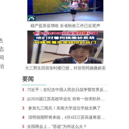
稳产提质促增收 全省秋收工作已近尾声
色
志
同
治
大三男生回宿舍时楼已锁，对宿管阿姨撒娇卖
要闻
1
习近平：在纪念中国人民抗日战争暨世界反法西斯战争胜
2
@2026届江苏高校毕业生 你有一份求职补贴待领取
3
参加九三阅兵！东南大学这位学姐太飒了
4
清明假期即将来临，4月4日江苏高速将迎车流最高峰
5
全国两会上，“苏超”为何这么火？