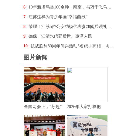
6
10年新增鸟类100余种！南京，与万千飞鸟为邻
7
江苏这样为青少年画“幸福曲线”
8
荣耀！江苏5位公安功模代表参加阅兵观礼，他们想说…
9
确保一江清水绵延后世、惠泽人民
10
抗战胜利80周年阅兵活动3名旗手亮相，均为“90后
图片新闻
全国两会上，“苏超”
2026年大家打算把