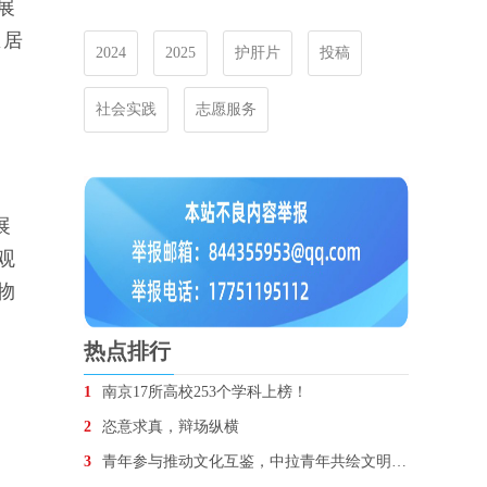
展
区居
2024
2025
护肝片
投稿
社会实践
志愿服务
展
观
物
热点排行
1
南京17所高校253个学科上榜！
2
恣意求真，辩场纵横
3
青年参与推动文化互鉴，中拉青年共绘文明对话图景