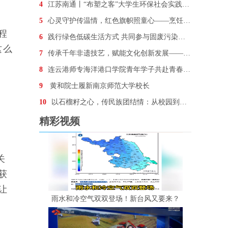
4
江苏南通丨“布塑之客”大学生环保社会实践活动在南通
5
心灵守护传温情，红色旗帜照童心——烹饪科技学院“勤
程
6
践行绿色低碳生活方式 共同参与固废污染防治
这么
7
传承千年非遗技艺，赋能文化创新发展——南财学子实践
8
连云港师专海洋港口学院青年学子共赴青春“山海情”，
9
黄和院士履新南京师范大学校长
10
以石榴籽之心，传民族团结情：从校园到社区的温暖接力
精彩视频
关
获
让
雨水和冷空气双双登场！新台风又要来？